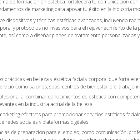
ma de formación en estética fortalecerá tu comunicación con lo
fundamentos de marketing para apoyar tu éxito en la industria mo
e dispositivos y técnicas estéticas avanzadas, incluyendo radio
oral y protocolos no invasivos para el rejuvenecimiento de la p
iente, así como a diseñar planes de tratamiento personalizados
 prácticas en belleza y estética facial y corporal que fortalecer
ervicio como salones, spas, centros de bienestar o el trabajo i
rofesional al combinar conocimientos de estética con competenci
vantes en la industria actual de la belleza.
arketing efectivas para promocionar servicios estéticos faciale
de redes sociales y plataformas digitales.
ias de preparación para el empleo, como comunicación, profes
arte mejor para trabajar en salones, estudios o de manera inde