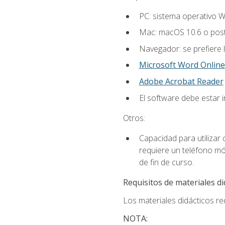
PC: sistema operativo W
Mac: macOS 10.6 o post
Navegador: se prefiere 
Microsoft Word Online
Adobe Acrobat Reader
El software debe estar 
Otros:
Capacidad para utilizar
requiere un teléfono móv
de fin de curso.
Requisitos de materiales di
Los materiales didácticos req
NOTA: