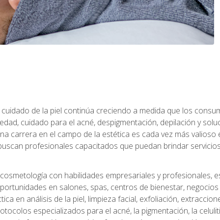
 el cuidado de la piel continúa creciendo a medida que los cons
edad, cuidado para el acné, despigmentación, depilación y solu
na carrera en el campo de la estética es cada vez más valioso e
uscan profesionales capacitados que puedan brindar servicios 
cosmetología con habilidades empresariales y profesionales, este
ortunidades en salones, spas, centros de bienestar, negocios d
a en análisis de la piel, limpieza facial, exfoliación, extraccion
tocolos especializados para el acné, la pigmentación, la celulit