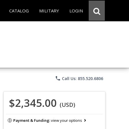
CATALOG
MILITARY
LOGIN
phone
Call Us: 855.520.6806
$2,345.00
(USD)
Payment & Funding:
view your options