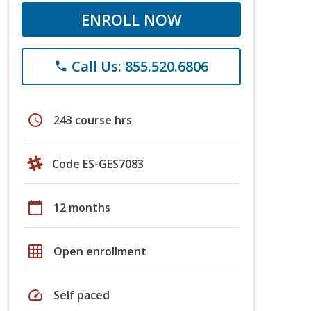
ENROLL NOW
Call Us: 855.520.6806
phone
schedule
243 course hrs
Code ES-GES7083
calendar_today
12 months
grid_on
Open enrollment
speed
Self paced