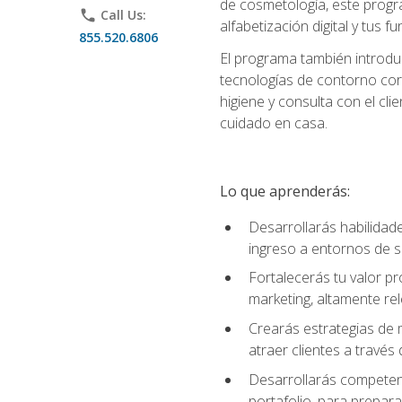
de cosmetología, este progra
phone
Call Us:
alfabetización digital y tus 
855.520.6806
El programa también introduc
tecnologías de contorno corp
higiene y consulta con el cl
cuidado en casa.
Lo que aprenderás:
Desarrollarás habilidades
ingreso a entornos de s
Fortalecerás tu valor p
marketing, altamente rele
Crearás estrategias de m
atraer clientes a través 
Desarrollarás competenc
portafolio, para prepar