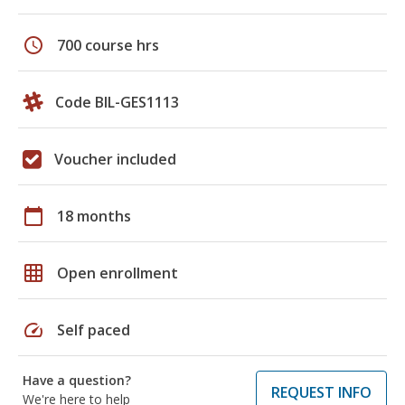
schedule
700 course hrs
Code BIL-GES1113
Voucher included
calendar_today
18 months
grid_on
Open enrollment
speed
Self paced
Have a question?
REQUEST INFO
We're here to help