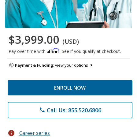
$3,999.00
(USD)
Affirm
Pay over time with
. See if you qualify at checkout.
Payment & Funding:
view your options
ENROLL NOW
Call Us: 855.520.6806
phone
info
Career series