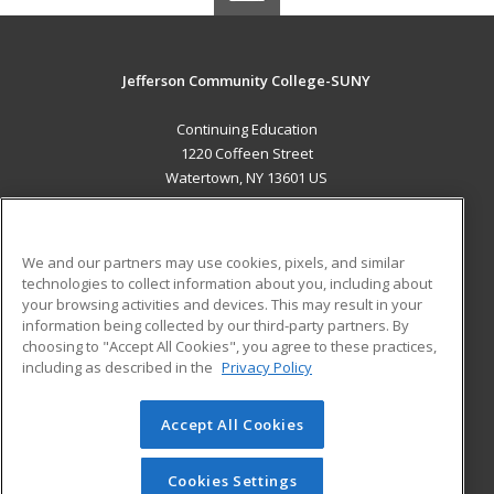
Jefferson Community College-SUNY
Continuing Education
1220 Coffeen Street
Watertown, NY 13601 US
MAIN CONTENT
Career Training
We and our partners may use cookies, pixels, and similar
technologies to collect information about you, including about
ADDITIONAL RESOURCES
your browsing activities and devices. This may result in your
information being collected by our third-party partners. By
Military
Student Blog
choosing to "Accept All Cookies", you agree to these practices,
Financial Assistance
including as described in the
Privacy Policy
Help
Accept All Cookies
© 2026 ed2go, a division of Cengage Learning. All rights
reserved. The material on this site cannot be reproduced or
redistributed unless you have obtained prior written
Cookies Settings