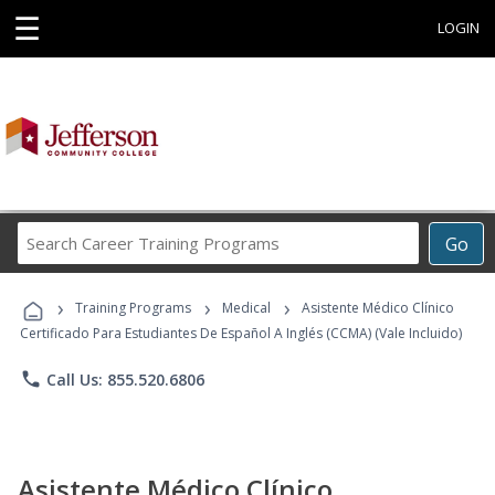
☰
LOGIN
Search
Go
Career
Training
›
›
›
Programs
Training Programs
Medical
Asistente Médico Clínico
Certificado Para Estudiantes De Español A Inglés (CCMA) (Vale Incluido)
phone
Call Us: 855.520.6806
Asistente Médico Clínico