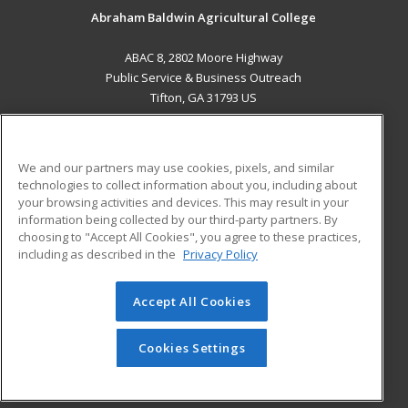
Abraham Baldwin Agricultural College
ABAC 8, 2802 Moore Highway
Public Service & Business Outreach
Tifton, GA 31793 US
MAIN CONTENT
Career Training
We and our partners may use cookies, pixels, and similar
technologies to collect information about you, including about
ADDITIONAL RESOURCES
your browsing activities and devices. This may result in your
information being collected by our third-party partners. By
Military
Student Blog
choosing to "Accept All Cookies", you agree to these practices,
Financial Assistance
including as described in the
Privacy Policy
Help
Accept All Cookies
© 2026 ed2go, a division of Cengage Learning. All rights
reserved. The material on this site cannot be reproduced or
redistributed unless you have obtained prior written
Cookies Settings
permission from Cengage Learning.
Privacy Policy