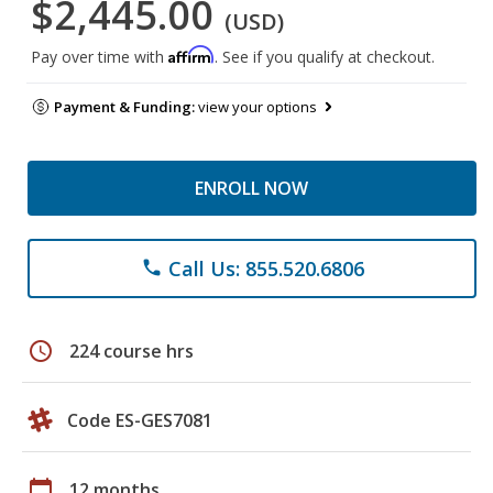
$2,445.00
(USD)
Affirm
Pay over time with
. See if you qualify at checkout.
Payment & Funding:
view your options
ENROLL NOW
Call Us: 855.520.6806
phone
schedule
224 course hrs
Code ES-GES7081
calendar_today
12 months