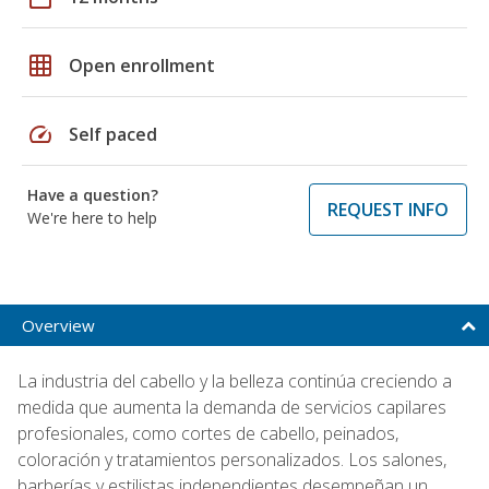
grid_on
Open enrollment
speed
Self paced
Have a question?
REQUEST INFO
We're here to help
Overview
La industria del cabello y la belleza continúa creciendo a
medida que aumenta la demanda de servicios capilares
profesionales, como cortes de cabello, peinados,
coloración y tratamientos personalizados. Los salones,
barberías y estilistas independientes desempeñan un