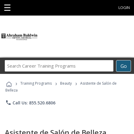
☰
LOGIN
Search
Go
Career
Training
›
›
›
Programs
Training Programs
Beauty
Asistente de Salón de
Belleza
phone
Call Us: 855.520.6806
Asistente de Salón de Belleza