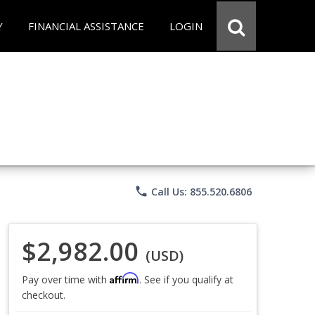
Y
FINANCIAL ASSISTANCE
LOGIN
phone
Call Us: 855.520.6806
$2,982.00
(USD)
Affirm
Pay over time with
. See if you qualify at
checkout.