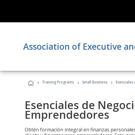
Association of Executive an
›
›
›
Training Programs
Small Business
Esenciales
Esenciales de Negoci
Emprendedores
Obtén formación integral en finanzas personales,