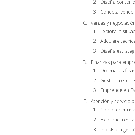
Diseña conteni
Conecta, vende 
Ventas y negociació
Explora la situa
Adquiere técnica
Diseña estrategi
Finanzas para empr
Ordena las fina
Gestiona el din
Emprende en Es
Atención y servicio al
Cómo tener una 
Excelencia en la
Impulsa la gestió