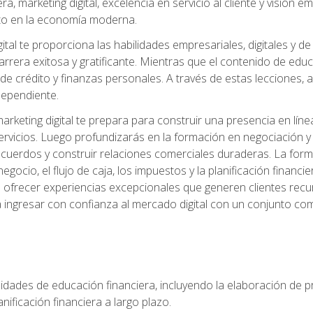
, marketing digital, excelencia en servicio al cliente y visión
to en la economía moderna.
ital te proporciona las habilidades empresariales, digitales y d
arrera exitosa y gratificante. Mientras que el contenido de edu
e crédito y finanzas personales. A través de estas lecciones, ad
dependiente.
rketing digital te prepara para construir una presencia en línea
ervicios. Luego profundizarás en la formación en negociación y 
acuerdos y construir relaciones comerciales duraderas. La fo
egocio, el flujo de caja, los impuestos y la planificación financi
s ofrecer experiencias excepcionales que generen clientes rec
 ingresar con confianza al mercado digital con un conjunto com
lidades de educación financiera, incluyendo la elaboración de p
planificación financiera a largo plazo.