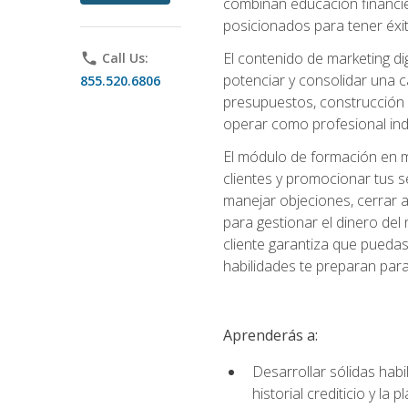
combinan educación financiera
posicionados para tener éxi
El contenido de marketing dig
phone
Call Us:
potenciar y consolidar una c
855.520.6806
presupuestos, construcción d
operar como profesional in
El módulo de formación en ma
clientes y promocionar tus s
manejar objeciones, cerrar 
para gestionar el dinero del n
cliente garantiza que pueda
habilidades te preparan para
Aprenderás a:
Desarrollar sólidas habi
historial crediticio y la 