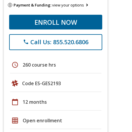
Payment & Funding:
view your options
ENROLL NOW
Call Us: 855.520.6806
phone
schedule
260 course hrs
Code ES-GES2193
calendar_today
12 months
grid_on
Open enrollment