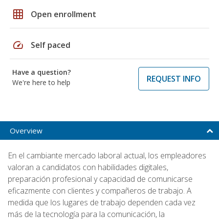
grid_on
Open enrollment
speed
Self paced
Have a question?
REQUEST INFO
We're here to help
Overview
En el cambiante mercado laboral actual, los empleadores
valoran a candidatos con habilidades digitales,
preparación profesional y capacidad de comunicarse
eficazmente con clientes y compañeros de trabajo. A
medida que los lugares de trabajo dependen cada vez
más de la tecnología para la comunicación, la