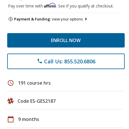
Affirm
Pay over time with
. See if you qualify at checkout.
Payment & Funding:
view your options
ENROLL NOW
Call Us: 855.520.6806
phone
schedule
191 course hrs
Code ES-GES2187
calendar_today
9 months