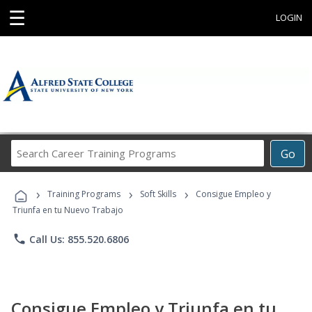
☰
LOGIN
Search
Go
Career
Training
›
›
›
Programs
Training Programs
Soft Skills
Consigue Empleo y
Triunfa en tu Nuevo Trabajo
phone
Call Us: 855.520.6806
Consigue Empleo y Triunfa en tu