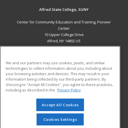
Alfred State College, SUNY
Center for Community Education and Training, Pioneer
Center
10 Upper College Drive
Alfred, NY 14802 US
MAIN CONTENT
Career Training
We and our partners may use cookies, pixels, and similar
technologies to collect information about you, including about
ADDITIONAL RESOURCES
your browsing activities and devices. This may result in your
information being collected by our third-party partners. By
Military
Student Blog
choosing to "Accept All Cookies", you agree to these practices,
Financial Assistance
including as described in the
Privacy Policy
Help
Accept All Cookies
© 2026 ed2go, a division of Cengage Learning. All rights
reserved. The material on this site cannot be reproduced or
redistributed unless you have obtained prior written
Cookies Settings
permission from Cengage Learning.
Privacy Policy