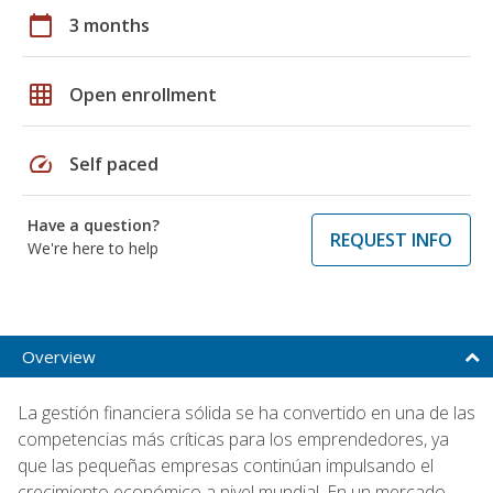
calendar_today
3 months
grid_on
Open enrollment
speed
Self paced
Have a question?
REQUEST INFO
We're here to help
Overview
La gestión financiera sólida se ha convertido en una de las
competencias más críticas para los emprendedores, ya
que las pequeñas empresas continúan impulsando el
crecimiento económico a nivel mundial. En un mercado