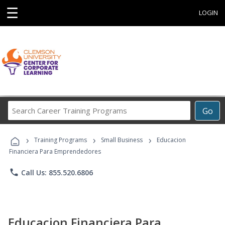
☰
LOGIN
Search
Go
Career
Training
›
›
›
Programs
Training Programs
Small Business
Educacion
Financiera Para Emprendedores
phone
Call Us: 855.520.6806
Educacion Financiera Para