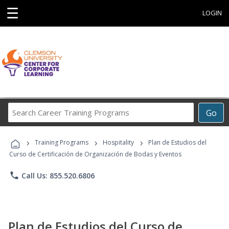
☰
LOGIN
Search
Go
Career
Training
›
›
›
Programs
Training Programs
Hospitality
Plan de Estudios del
Curso de Certificación de Organización de Bodas y Eventos
phone
Call Us: 855.520.6806
Plan de Estudios del Curso de