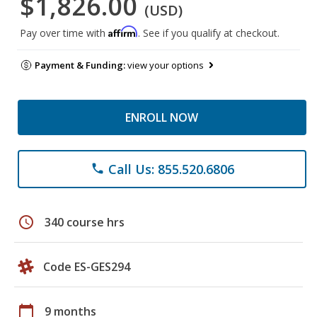
$1,826.00
(USD)
Affirm
Pay over time with
. See if you qualify at checkout.
Payment & Funding:
view your options
ENROLL NOW
Call Us: 855.520.6806
phone
schedule
340 course hrs
Code ES-GES294
calendar_today
9 months