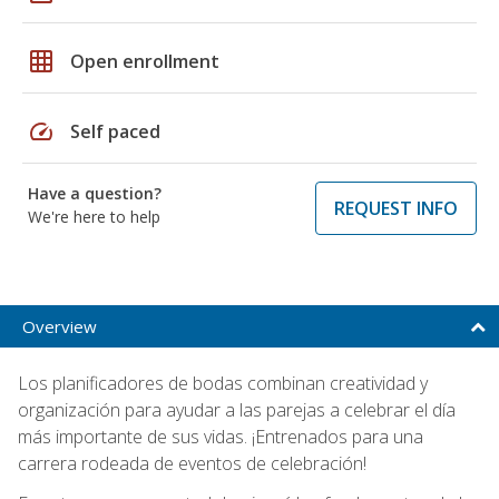
grid_on
Open enrollment
speed
Self paced
Have a question?
REQUEST INFO
We're here to help
Overview
Los planificadores de bodas combinan creatividad y
organización para ayudar a las parejas a celebrar el día
más importante de sus vidas. ¡Entrenados para una
carrera rodeada de eventos de celebración!