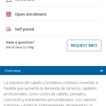
grid_on
Open enrollment
speed
Self paced
Have a question?
REQUEST INFO
We're here to help
Overview
La industria del cabello y la belleza continúa creciendo a
medida que aumenta la demanda de servicios capilares
profesionales, como cortes de cabello, peinados,
coloración y tratamientos personalizados. Los salones,
barberías y estilistas independientes desempeñan un