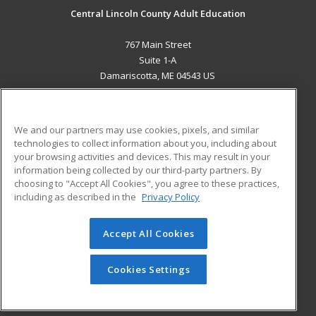
Central Lincoln County Adult Education
767 Main Street
Suite 1-A
Damariscotta, ME 04543 US
MAIN CONTENT
Career Training
We and our partners may use cookies, pixels, and similar
technologies to collect information about you, including about
ADDITIONAL RESOURCES
your browsing activities and devices. This may result in your
information being collected by our third-party partners. By
Military
Student Blog
choosing to "Accept All Cookies", you agree to these practices,
Financial Assistance
including as described in the
Privacy Policy
Help
Accept All Cookies
© 2026 ed2go, a division of Cengage Learning. All rights
reserved. The material on this site cannot be reproduced or
redistributed unless you have obtained prior written
Cookies Settings
permission from Cengage Learning.
Privacy Policy