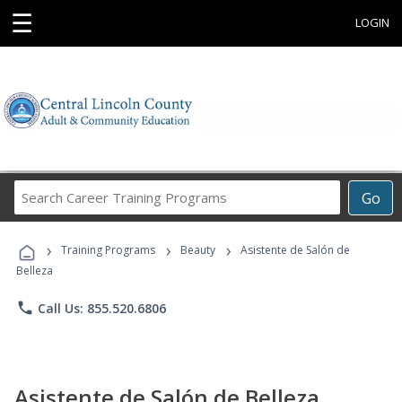
☰
LOGIN
Search
Go
Career
Training
›
›
›
Programs
Training Programs
Beauty
Asistente de Salón de
Belleza
phone
Call Us: 855.520.6806
Asistente de Salón de Belleza