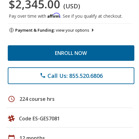
$2,345.00
(USD)
Affirm
Pay over time with
. See if you qualify at checkout.
Payment & Funding:
view your options
ENROLL NOW
Call Us: 855.520.6806
phone
schedule
224 course hrs
Code ES-GES7081
calendar_today
12 months