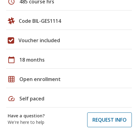
schedule
485 course hrs
Code BIL-GES1114
Voucher included
calendar_today
18 months
grid_on
Open enrollment
speed
Self paced
Have a question?
REQUEST INFO
We're here to help