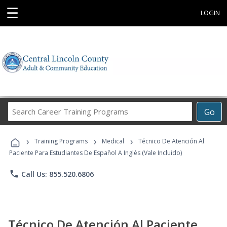
☰
LOGIN
Search
Go
Career
Training
›
›
›
Programs
Training Programs
Medical
Técnico De Atención Al
Paciente Para Estudiantes De Español A Inglés (Vale Incluido)
phone
Call Us: 855.520.6806
Técnico De Atención Al Paciente