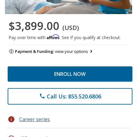
$3,899.00
(USD)
Affirm
Pay over time with
. See if you qualify at checkout.
Payment & Funding:
view your options
ENROLL NOW
Call Us: 855.520.6806
phone
info
Career series