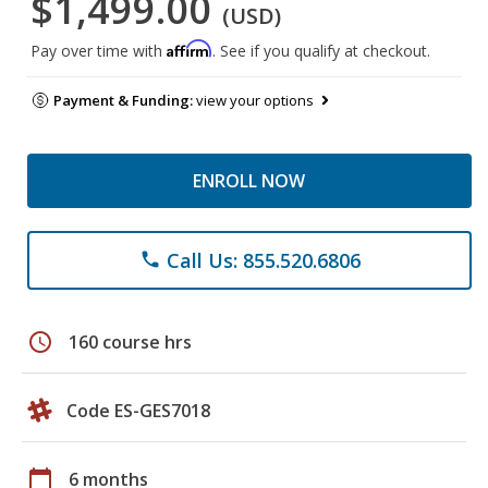
$1,499.00
(USD)
Affirm
Pay over time with
. See if you qualify at checkout.
Payment & Funding:
view your options
ENROLL NOW
Call Us: 855.520.6806
phone
schedule
160 course hrs
Code ES-GES7018
calendar_today
6 months