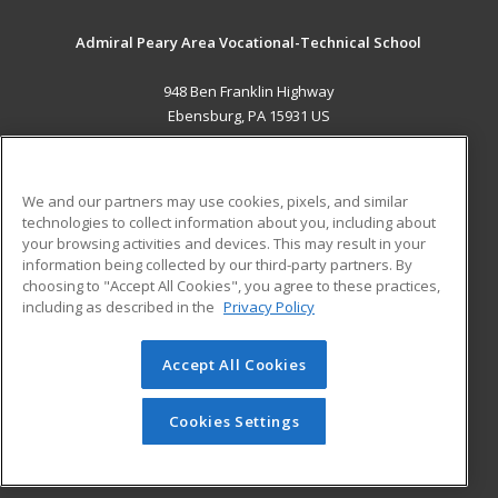
Admiral Peary Area Vocational-Technical School
948 Ben Franklin Highway
Ebensburg, PA 15931 US
MAIN CONTENT
Career Training
We and our partners may use cookies, pixels, and similar
technologies to collect information about you, including about
ADDITIONAL RESOURCES
your browsing activities and devices. This may result in your
information being collected by our third-party partners. By
Military
Student Blog
choosing to "Accept All Cookies", you agree to these practices,
Financial Assistance
including as described in the
Privacy Policy
Help
Accept All Cookies
© 2026 ed2go, a division of Cengage Learning. All rights
reserved. The material on this site cannot be reproduced or
redistributed unless you have obtained prior written
Cookies Settings
permission from Cengage Learning.
Privacy Policy