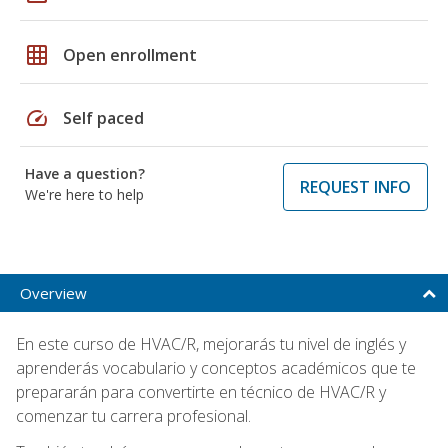
grid_on
Open enrollment
speed
Self paced
Have a question?
REQUEST INFO
We're here to help
Overview
En este curso de HVAC/R, mejorarás tu nivel de inglés y
aprenderás vocabulario y conceptos académicos que te
prepararán para convertirte en técnico de HVAC/R y
comenzar tu carrera profesional.