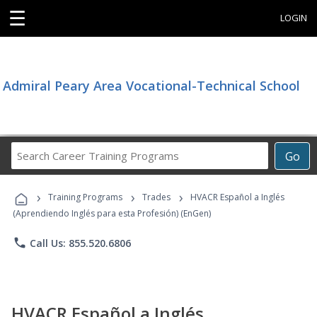
☰
LOGIN
Admiral Peary Area Vocational-Technical School
Search
Go
Career
Training
›
›
›
Programs
Training Programs
Trades
HVACR Español a Inglés
(Aprendiendo Inglés para esta Profesión) (EnGen)
phone
Call Us: 855.520.6806
HVACR Español a Inglés