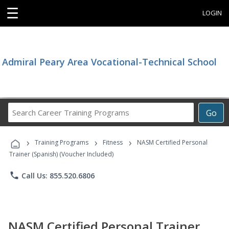
☰
LOGIN
Admiral Peary Area Vocational-Technical School
Search
Go
Career
Training
›
›
›
Programs
Training Programs
Fitness
NASM Certified Personal
Trainer (Spanish) (Voucher Included)
phone
Call Us: 855.520.6806
NASM Certified Personal Trainer