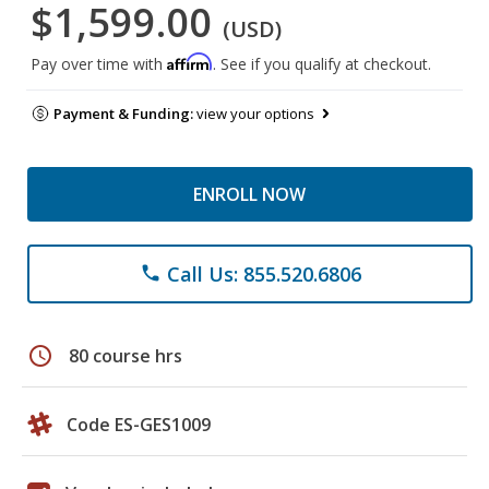
$1,599.00
(USD)
Affirm
Pay over time with
. See if you qualify at checkout.
Payment & Funding:
view your options
ENROLL NOW
Call Us: 855.520.6806
phone
schedule
80 course hrs
Code ES-GES1009