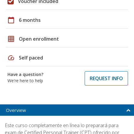
Voucher included
calendar_today
6 months
grid_on
Open enrollment
speed
Self paced
Have a question?
REQUEST INFO
We're here to help
Overview
Este curso completamente en línea lo preparará para
exam de Certified Personal Trainer (CPT) ofrecido por