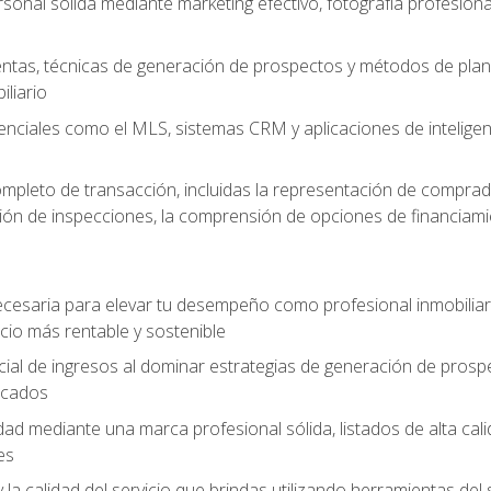
sonal sólida mediante marketing efectivo, fotografía profesiona
entas, técnicas de generación de prospectos y métodos de plani
liario
enciales como el MLS, sistemas CRM y aplicaciones de inteligencia
mpleto de transacción, incluidas la representación de comprad
stión de inspecciones, la comprensión de opciones de financiami
cesaria para elevar tu desempeño como profesional inmobiliari
io más rentable y sostenible
ial de ingresos al dominar estrategias de generación de prosp
ficados
idad mediante una marca profesional sólida, listados de alta c
es
y la calidad del servicio que brindas utilizando herramientas d