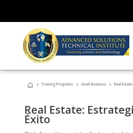
›
›
›
Training Programs
Small Business
Real Estate
Real Estate: Estrateg
Éxito