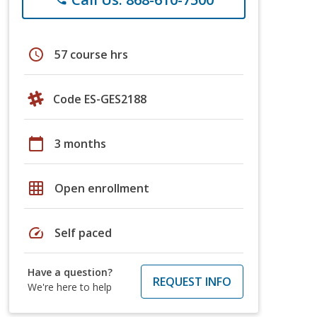
schedule
57 course hrs
Code ES-GES2188
calendar_today
3 months
grid_on
Open enrollment
speed
Self paced
Have a question?
REQUEST INFO
We're here to help