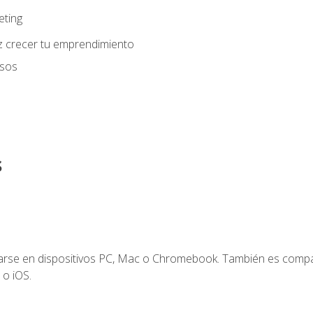
eting
z crecer tu emprendimiento
usos
s
zarse en dispositivos PC, Mac o Chromebook. También es compa
 o iOS.