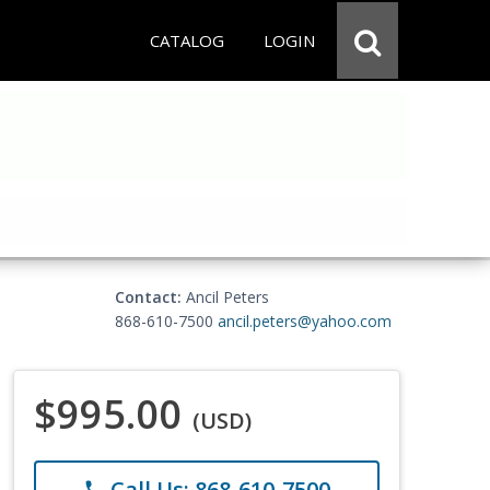
CATALOG
LOGIN
Contact:
Ancil Peters
868-610-7500
ancil.peters@yahoo.com
$995.00
(USD)
Call Us: 868-610-7500
phone