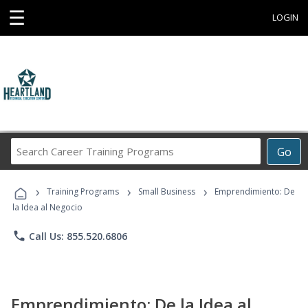
☰
LOGIN
Search
Go
Career
Training
›
›
›
Programs
Training Programs
Small Business
Emprendimiento: De
la Idea al Negocio
phone
Call Us: 855.520.6806
Emprendimiento: De la Idea al