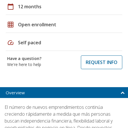
calendar_today
12 months
grid_on
Open enrollment
speed
Self paced
Have a question?
REQUEST INFO
We're here to help
Overview
El número de nuevos emprendimientos continúa
creciendo rápidamente a medida que más personas
buscan independencia financiera, flexibilidad laboral y
oportunidades de negocio en línea. Desde proyectos