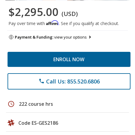
$2,295.00
(USD)
Affirm
Pay over time with
. See if you qualify at checkout.
Payment & Funding:
view your options
ENROLL NOW
Call Us: 855.520.6806
phone
schedule
222 course hrs
Code ES-GES2186