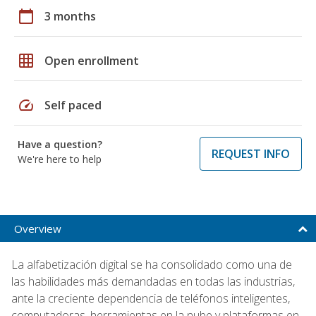
calendar_today
3 months
grid_on
Open enrollment
speed
Self paced
Have a question?
REQUEST INFO
We're here to help
Overview
La alfabetización digital se ha consolidado como una de
las habilidades más demandadas en todas las industrias,
ante la creciente dependencia de teléfonos inteligentes,
computadoras, herramientas en la nube y plataformas en