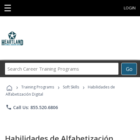
☰
LOGIN
Search
Go
Career
Training
›
›
›
Programs
Training Programs
Soft Skills
Habilidades de
Alfabetización Digital
phone
Call Us: 855.520.6806
Habilidades de Alfabetización