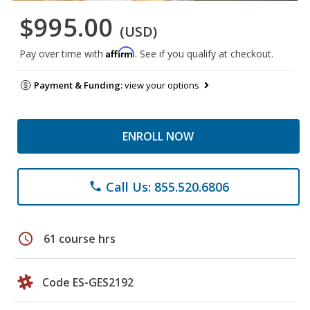
$995.00
(USD)
Affirm
Pay over time with
. See if you qualify at checkout.
Payment & Funding:
view your options
ENROLL NOW
Call Us: 855.520.6806
phone
schedule
61 course hrs
Code ES-GES2192