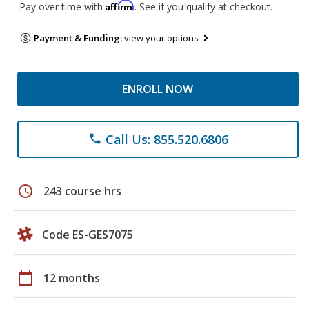
Affirm
Pay over time with
. See if you qualify at checkout.
Payment & Funding:
view your options
ENROLL NOW
Call Us: 855.520.6806
phone
schedule
243 course hrs
Code ES-GES7075
calendar_today
12 months