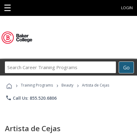
☰
LOGIN
Search
Go
Career
Training
›
›
›
Programs
Training Programs
Beauty
Artista de Cejas
phone
Call Us: 855.520.6806
Artista de Cejas