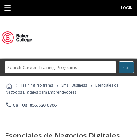
☰
LOGIN
Search
Go
Career
Training
›
›
›
Programs
Training Programs
Small Business
Esenciales de
Negocios Digitales para Emprendedores
phone
Call Us: 855.520.6806
Esenciales de Negocios Digitales