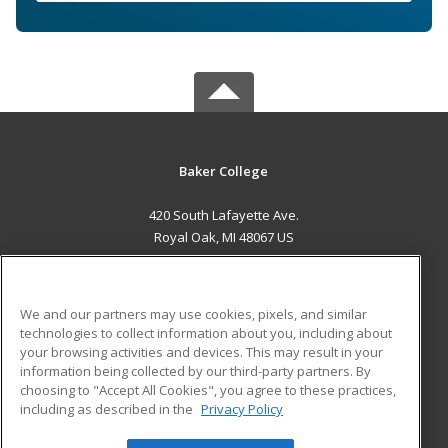
Baker College
420 South Lafayette Ave.
Royal Oak, MI 48067 US
MAIN CONTENT
Career Training
We and our partners may use cookies, pixels, and similar
technologies to collect information about you, including about
ADDITIONAL RESOURCES
your browsing activities and devices. This may result in your
information being collected by our third-party partners. By
Military
Student Blog
choosing to "Accept All Cookies", you agree to these practices,
Financial Assistance
including as described in the
Privacy Policy
Help