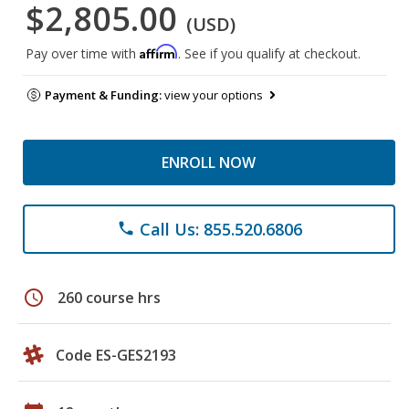
$2,805.00
(USD)
Affirm
Pay over time with
. See if you qualify at checkout.
Payment & Funding:
view your options
ENROLL NOW
Call Us: 855.520.6806
phone
schedule
260 course hrs
Code ES-GES2193