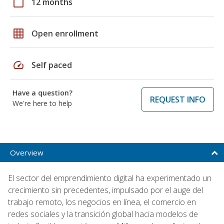
calendar_today
12 months
grid_on
Open enrollment
speed
Self paced
Have a question?
REQUEST INFO
We're here to help
Overview
El sector del emprendimiento digital ha experimentado un
crecimiento sin precedentes, impulsado por el auge del
trabajo remoto, los negocios en línea, el comercio en
redes sociales y la transición global hacia modelos de