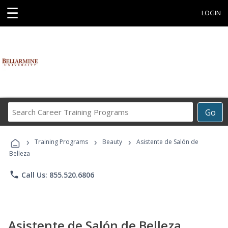
☰
LOGIN
Search
Go
Career
Training
›
›
›
Programs
Training Programs
Beauty
Asistente de Salón de
Belleza
phone
Call Us: 855.520.6806
Asistente de Salón de Belleza