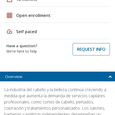
grid_on
Open enrollment
speed
Self paced
Have a question?
REQUEST INFO
We're here to help
Overview
La industria del cabello y la belleza continúa creciendo a
medida que aumenta la demanda de servicios capilares
profesionales, como cortes de cabello, peinados,
coloración y tratamientos personalizados. Los salones,
barberías y estilistas independientes desempeñan un