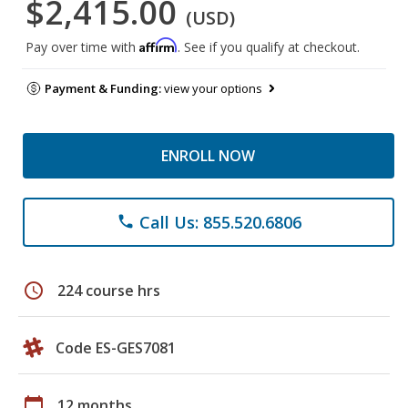
$2,415.00
(USD)
Affirm
Pay over time with
. See if you qualify at checkout.
Payment & Funding:
view your options
ENROLL NOW
Call Us: 855.520.6806
phone
schedule
224 course hrs
Code ES-GES7081
calendar_today
12 months