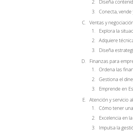
Diseña conteni
Conecta, vende 
Ventas y negociació
Explora la situa
Adquiere técnica
Diseña estrategi
Finanzas para empr
Ordena las fina
Gestiona el din
Emprende en Es
Atención y servicio al
Cómo tener una 
Excelencia en la
Impulsa la gestió