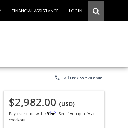
Y
FINANCIAL ASSISTANCE
LOGIN
phone
Call Us: 855.520.6806
$2,982.00
(USD)
Affirm
Pay over time with
. See if you qualify at
checkout.