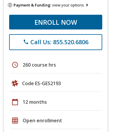
Payment & Funding:
view your options
ENROLL NOW
Call Us: 855.520.6806
phone
schedule
260 course hrs
Code ES-GES2193
calendar_today
12 months
grid_on
Open enrollment