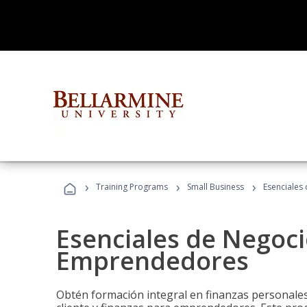
›
›
›
Training Programs
Small Business
Esenciales
Esenciales de Negoci
Emprendedores
Obtén formación integral en finanzas personales,