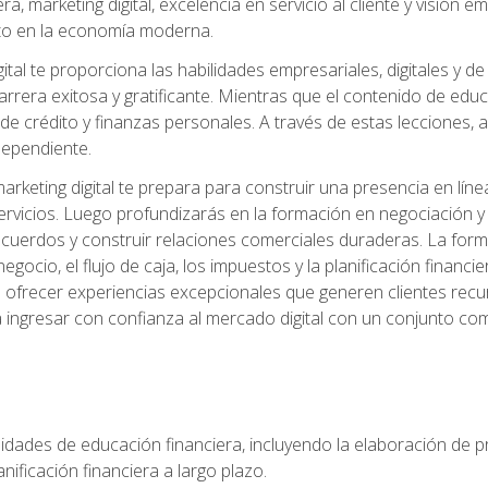
, marketing digital, excelencia en servicio al cliente y visión
to en la economía moderna.
ital te proporciona las habilidades empresariales, digitales y d
arrera exitosa y gratificante. Mientras que el contenido de edu
e crédito y finanzas personales. A través de estas lecciones, ad
dependiente.
rketing digital te prepara para construir una presencia en línea
ervicios. Luego profundizarás en la formación en negociación y 
acuerdos y construir relaciones comerciales duraderas. La fo
egocio, el flujo de caja, los impuestos y la planificación financi
s ofrecer experiencias excepcionales que generen clientes rec
 ingresar con confianza al mercado digital con un conjunto com
lidades de educación financiera, incluyendo la elaboración de p
planificación financiera a largo plazo.