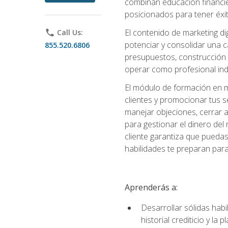
combinan educación financiera
posicionados para tener éxi
El contenido de marketing dig
phone
Call Us:
potenciar y consolidar una c
855.520.6806
presupuestos, construcción d
operar como profesional in
El módulo de formación en ma
clientes y promocionar tus s
manejar objeciones, cerrar 
para gestionar el dinero del n
cliente garantiza que pueda
habilidades te preparan para
Aprenderás a:
Desarrollar sólidas habi
historial crediticio y la 