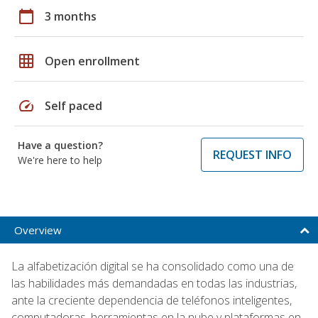
calendar_today
3 months
grid_on
Open enrollment
speed
Self paced
Have a question?
REQUEST INFO
We're here to help
Overview
La alfabetización digital se ha consolidado como una de
las habilidades más demandadas en todas las industrias,
ante la creciente dependencia de teléfonos inteligentes,
computadoras, herramientas en la nube y plataformas en