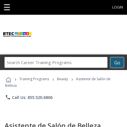
☰
LOGIN
Search
Go
Career
Training
›
›
›
Programs
Training Programs
Beauty
Asistente de Salón de
Belleza
phone
Call Us: 855.520.6806
Asistente de Salón de Belleza