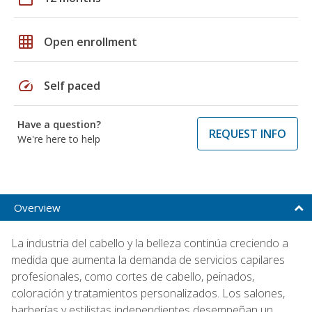
grid_on
Open enrollment
speed
Self paced
Have a question?
REQUEST INFO
We're here to help
Overview
La industria del cabello y la belleza continúa creciendo a
medida que aumenta la demanda de servicios capilares
profesionales, como cortes de cabello, peinados,
coloración y tratamientos personalizados. Los salones,
barberías y estilistas independientes desempeñan un