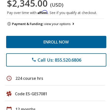
$2,345.00
(USD)
Affirm
Pay over time with
. See if you qualify at checkout.
Payment & Funding:
view your options
ENROLL NOW
Call Us: 855.520.6806
phone
schedule
224 course hrs
Code ES-GES7081
calendar_today
12 months