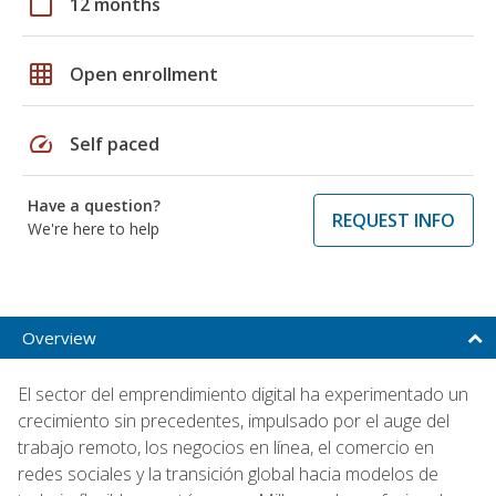
calendar_today
12 months
grid_on
Open enrollment
speed
Self paced
Have a question?
REQUEST INFO
We're here to help
Overview
El sector del emprendimiento digital ha experimentado un
crecimiento sin precedentes, impulsado por el auge del
trabajo remoto, los negocios en línea, el comercio en
redes sociales y la transición global hacia modelos de