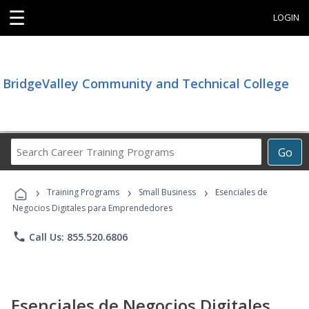
☰
LOGIN
BridgeValley Community and Technical College
Search
Go
Career
Training
›
›
›
Programs
Training Programs
Small Business
Esenciales de
Negocios Digitales para Emprendedores
phone
Call Us: 855.520.6806
Esenciales de Negocios Digitales