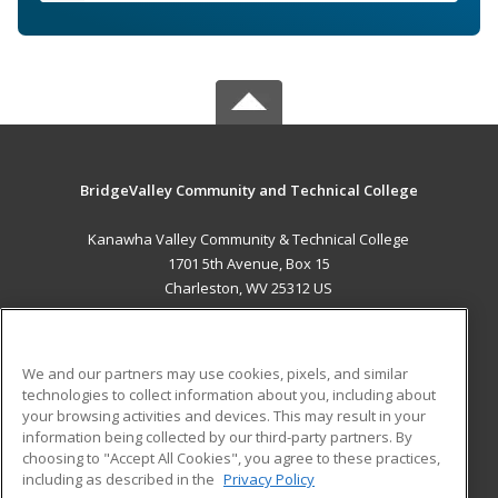
BridgeValley Community and Technical College
Kanawha Valley Community & Technical College
1701 5th Avenue, Box 15
Charleston, WV 25312 US
MAIN CONTENT
Career Training
We and our partners may use cookies, pixels, and similar
technologies to collect information about you, including about
ADDITIONAL RESOURCES
your browsing activities and devices. This may result in your
information being collected by our third-party partners. By
Military
Student Blog
choosing to "Accept All Cookies", you agree to these practices,
Financial Assistance
including as described in the
Privacy Policy
Help