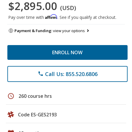
$2,895.00
(USD)
Affirm
Pay over time with
. See if you qualify at checkout.
Payment & Funding:
view your options
ENROLL NOW
Call Us: 855.520.6806
phone
schedule
260 course hrs
Code ES-GES2193