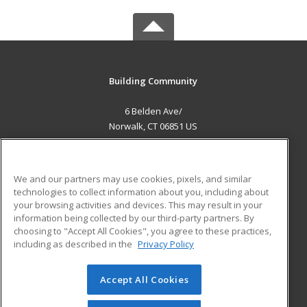
Building Community
6 Belden Ave/
Norwalk, CT 06851 US
MAIN CONTENT
Career Training
We and our partners may use cookies, pixels, and similar
technologies to collect information about you, including about
ADDITIONAL RESOURCES
your browsing activities and devices. This may result in your
information being collected by our third-party partners. By
Military
Student Blog
choosing to "Accept All Cookies", you agree to these practices,
Financial Assistance
including as described in the
Privacy Policy
Help
Accept All Cookies
© 2026 ed2go, a division of Cengage Learning. All rights
reserved. The material on this site cannot be reproduced or