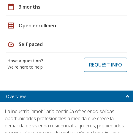
calendar_today
3 months
grid_on
Open enrollment
speed
Self paced
Have a question?
REQUEST INFO
We're here to help
Overview
La industria inmobiliaria continúa ofreciendo sólidas
oportunidades profesionales a medida que crece la
demanda de vivienda residencial, alquileres, propiedades
de inversión y servicios de reubicación en todo Estados