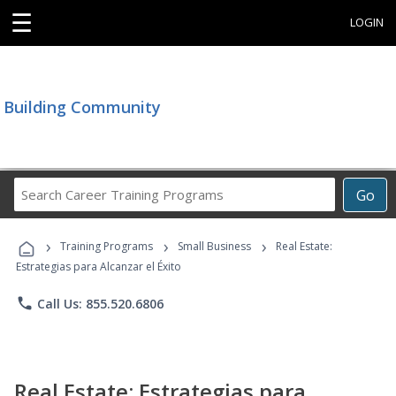
☰
LOGIN
Building Community
Search
Go
Career
Training
›
›
›
Programs
Training Programs
Small Business
Real Estate:
Estrategias para Alcanzar el Éxito
phone
Call Us: 855.520.6806
Real Estate: Estrategias para