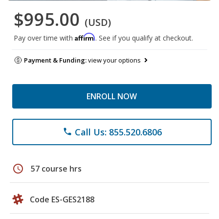
$995.00
(USD)
Affirm
Pay over time with
. See if you qualify at checkout.
Payment & Funding:
view your options
ENROLL NOW
Call Us: 855.520.6806
phone
schedule
57 course hrs
Code ES-GES2188