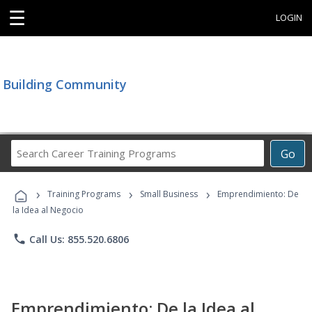
☰
LOGIN
Building Community
Search
Go
Career
Training
›
›
›
Programs
Training Programs
Small Business
Emprendimiento: De
la Idea al Negocio
phone
Call Us: 855.520.6806
Emprendimiento: De la Idea al