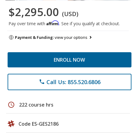
$2,295.00
(USD)
Affirm
Pay over time with
. See if you qualify at checkout.
Payment & Funding:
view your options
ENROLL NOW
Call Us: 855.520.6806
phone
schedule
222 course hrs
Code ES-GES2186