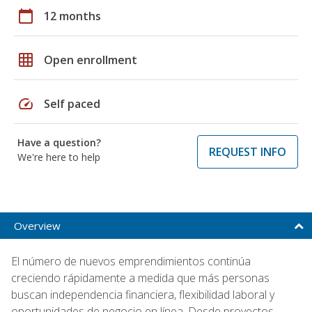
calendar_today
12 months
grid_on
Open enrollment
speed
Self paced
Have a question?
REQUEST INFO
We're here to help
Overview
El número de nuevos emprendimientos continúa
creciendo rápidamente a medida que más personas
buscan independencia financiera, flexibilidad laboral y
oportunidades de negocio en línea. Desde proyectos