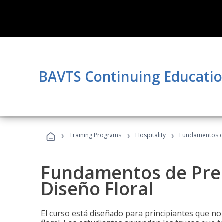
BAVTS Continuing Educati
›
›
›
Training Programs
Hospitality
Fundamentos de
Fundamentos de Pres
Diseño Floral
El curso está diseñado para principiantes que no 