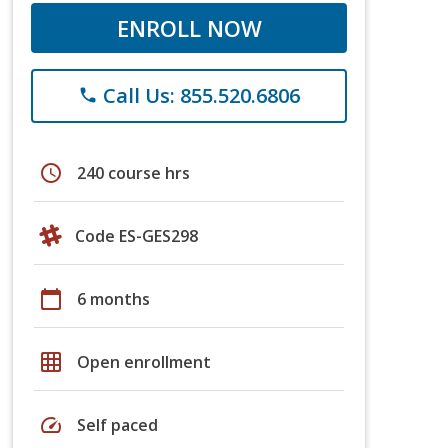
ENROLL NOW
Call Us: 855.520.6806
phone
schedule
240 course hrs
Code ES-GES298
calendar_today
6 months
grid_on
Open enrollment
speed
Self paced