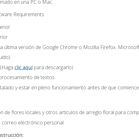
omado en una PC o Mac.
ftware Requirements:
rior.
ior.
la última versión de Google Chrome o Mozilla Firefox. Microsof
uido)
 (Haga
clic aquí
para descargarlo)
 procesamiento de textos.
stalado y estar en pleno funcionamiento antes de que comience 
n de flores locales y otros artículos de arreglo floral para compl
correo electrónico personal.
nstrucción: