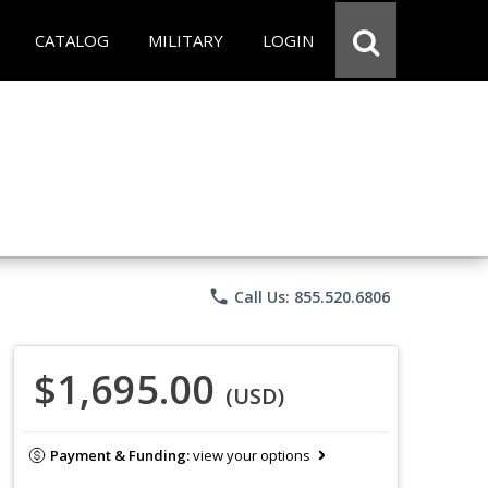
CATALOG
MILITARY
LOGIN
phone
Call Us: 855.520.6806
$1,695.00
(USD)
Payment & Funding:
view your options