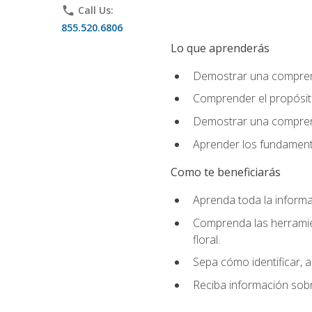
phone
Call Us:
855.520.6806
Lo que aprenderás
Demostrar una comprensi
Comprender el propósito
Demostrar una comprensi
Aprender los fundamento
Como te beneficiarás
Aprenda toda la informac
Comprenda las herramient
floral.
Sepa cómo identificar, a
Reciba información sobr