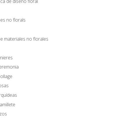
ca de diseño floral
les no florals
e materiales no florales
nieres
Ceremonia
ollage
osas
rquídeas
amillete
azos