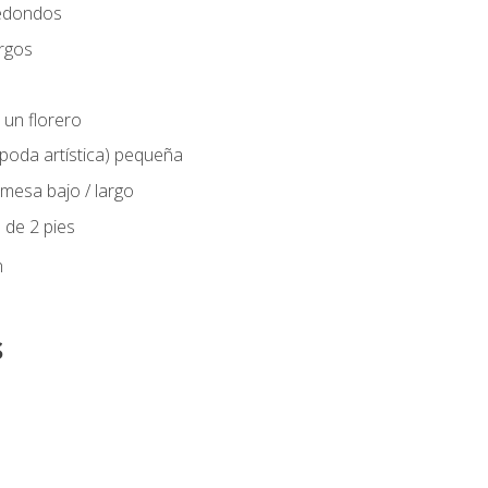
edondos
rgos
 un florero
(poda artística) pequeña
mesa bajo / largo
 de 2 pies
n
s