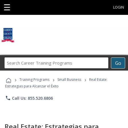
☰
LOGIN
Search
Go
Career
Training
›
›
›
Programs
Training Programs
Small Business
Real Estate:
Estrategias para Alcanzar el Éxito
phone
Call Us: 855.520.6806
Real Estate: Estrategias para