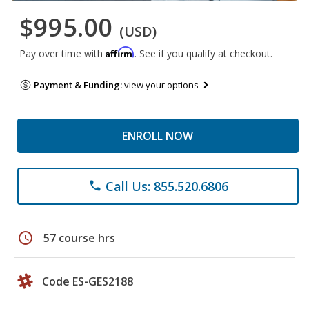
$995.00
(USD)
Affirm
Pay over time with
. See if you qualify at checkout.
Payment & Funding:
view your options
ENROLL NOW
Call Us: 855.520.6806
phone
schedule
57 course hrs
Code ES-GES2188