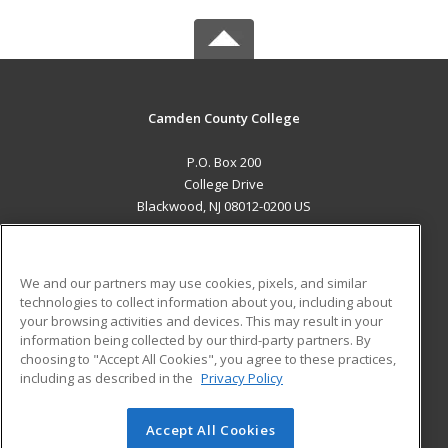
Camden County College
P.O. Box 200
College Drive
Blackwood, NJ 08012-0200 US
MAIN CONTENT
Career Training
We and our partners may use cookies, pixels, and similar
technologies to collect information about you, including about
ADDITIONAL RESOURCES
your browsing activities and devices. This may result in your
information being collected by our third-party partners. By
Military
Student Blog
choosing to "Accept All Cookies", you agree to these practices,
Financial Assistance
including as described in the
Privacy Policy
Help
Accept All Cookies
© 2026 ed2go, a division of Cengage Learning. All rights