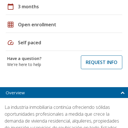
calendar_today
3 months
grid_on
Open enrollment
speed
Self paced
Have a question?
REQUEST INFO
We're here to help
Overview
La industria inmobiliaria continúa ofreciendo sólidas
oportunidades profesionales a medida que crece la
demanda de vivienda residencial, alquileres, propiedades
de inversión y servicios de reubicación en todo Estados