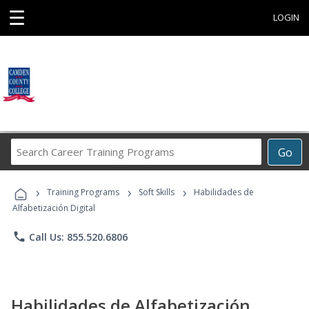
☰
LOGIN
Search
Go
Career
Training
›
›
›
Programs
Training Programs
Soft Skills
Habilidades de
Alfabetización Digital
phone
Call Us: 855.520.6806
Habilidades de Alfabetización