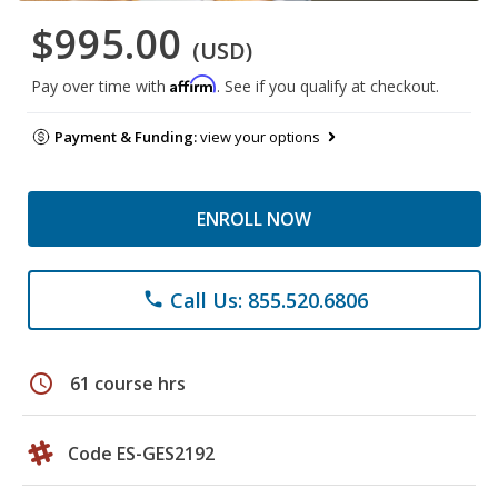
$995.00
(USD)
Affirm
Pay over time with
. See if you qualify at checkout.
Payment & Funding:
view your options
ENROLL NOW
Call Us: 855.520.6806
phone
schedule
61 course hrs
Code ES-GES2192