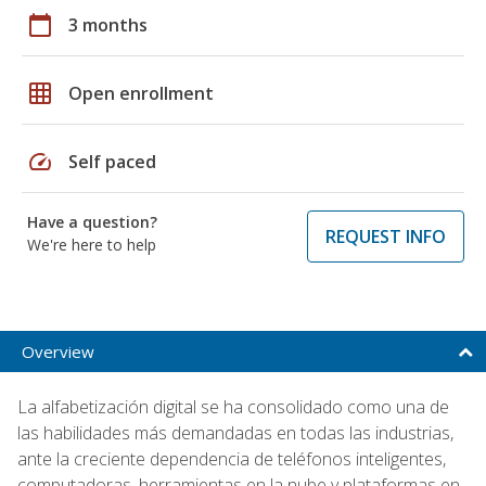
calendar_today
3 months
grid_on
Open enrollment
speed
Self paced
Have a question?
REQUEST INFO
We're here to help
Overview
La alfabetización digital se ha consolidado como una de
las habilidades más demandadas en todas las industrias,
ante la creciente dependencia de teléfonos inteligentes,
computadoras, herramientas en la nube y plataformas en