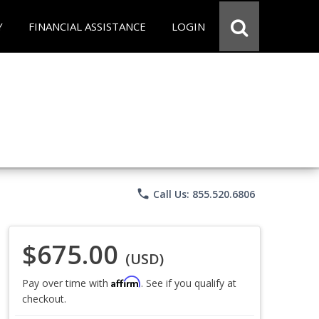
Y
FINANCIAL ASSISTANCE
LOGIN
phone
Call Us: 855.520.6806
$675.00
(USD)
Affirm
Pay over time with
. See if you qualify at
checkout.