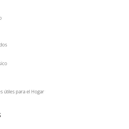
o
ados
sico
s útiles para el Hogar
s