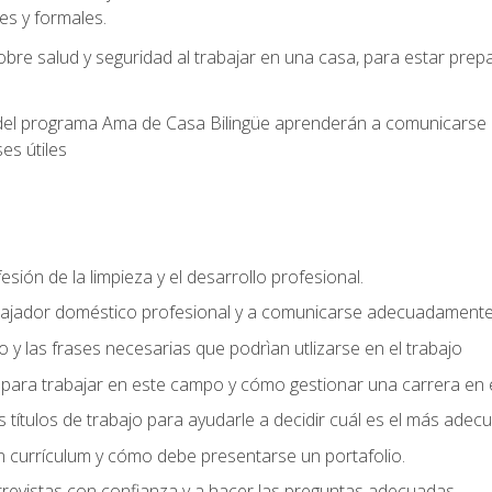
s y formales.
bre salud y seguridad al trabajar en una casa, para estar pre
del programa Ama de Casa Bilingüe aprenderán a comunicarse en 
es útiles
sión de la limpieza y el desarrollo profesional.
bajador doméstico profesional y a comunicarse adecuadament
 y las frases necesarias que podrìan utlizarse en el trabajo
para trabajar en este campo y cómo gestionar una carrera en e
 títulos de trabajo para ayudarle a decidir cuál es el más adec
 currículum y cómo debe presentarse un portafolio.
trevistas con confianza y a hacer las preguntas adecuadas.