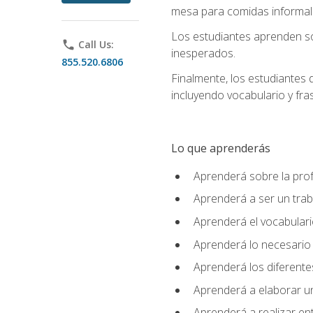
mesa para comidas informale
Los estudiantes aprenden so
phone
Call Us:
inesperados.
855.520.6806
Finalmente, los estudiantes 
incluyendo vocabulario y fras
Lo que aprenderás
Aprenderá sobre la profe
Aprenderá a ser un tra
Aprenderá el vocabulario
Aprenderá lo necesario 
Aprenderá los diferentes
Aprenderá a elaborar un
Aprenderá a realizar en