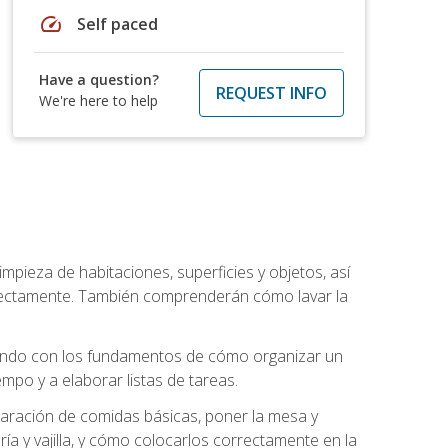
speed
Self paced
Have a question?
REQUEST INFO
We're here to help
mpieza de habitaciones, superficies y objetos, así
rrectamente. También comprenderán cómo lavar la
zando con los fundamentos de cómo organizar un
mpo y a elaborar listas de tareas.
eparación de comidas básicas, poner la mesa y
ría y vajilla, y cómo colocarlos correctamente en la