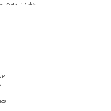
dades profesionales.
r
ación
los
ieza