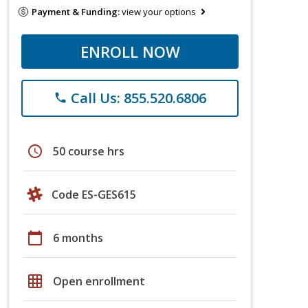
Payment & Funding:
view your options
ENROLL NOW
Call Us: 855.520.6806
phone
schedule
50 course hrs
Code ES-GES615
calendar_today
6 months
grid_on
Open enrollment