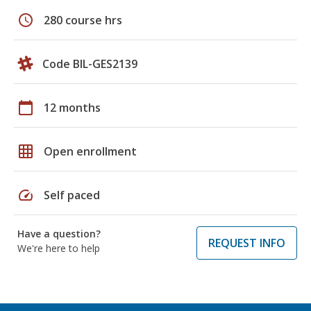
schedule
280 course hrs
Code BIL-GES2139
calendar_today
12 months
grid_on
Open enrollment
speed
Self paced
Have a question?
REQUEST INFO
We're here to help