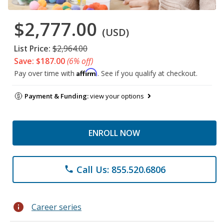
$2,777.00
(USD)
List Price:
$2,964.00
Save: $187.00
(6% off)
Affirm
Pay over time with
. See if you qualify at checkout.
Payment & Funding:
view your options
ENROLL NOW
Call Us: 855.520.6806
phone
info
Career series