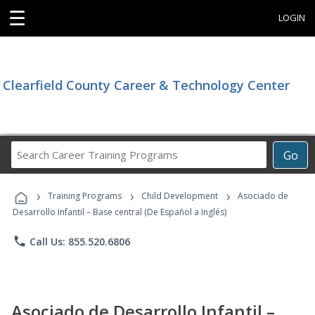
☰
LOGIN
Clearfield County Career & Technology Center
Search
Go
Career
Training
›
›
›
Programs
Training Programs
Child Development
Asociado de
Desarrollo Infantil – Base central (De Español a Inglés)
phone
Call Us: 855.520.6806
Asociado de Desarrollo Infantil –