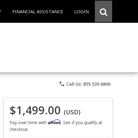
Y
FINANCIAL ASSISTANCE
LOGIN
phone
Call Us: 855.520.6806
$1,499.00
(USD)
Affirm
Pay over time with
. See if you qualify at
checkout.