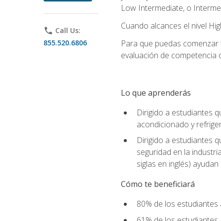
Low Intermediate, o Interme
Cuando alcances el nivel High
phone
Call Us:
855.520.6806
Para que puedas comenzar tu
evaluación de competencia de
Lo que aprenderás
Dirigido a estudiantes q
acondicionado y refrige
Dirigido a estudiantes 
seguridad en la industr
siglas en inglés) ayudan 
Cómo te beneficiará
80% de los estudiantes 
61% de los estudiantes