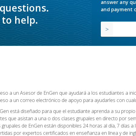
answer any qu
 questions.
and payment o
to help.
so a un Asesor de EnGen que ayudará a los estudiantes a inicia
eso a un correo electrónico de apoyo para ayudarles con cual
Gen está diseñado para que el estudiante aprenda a su propio 
ntes que asistan a una o dos clases grupales en directo por sem
es grupales de EnGen están disponibles 24 horas al día, 7 días a
tidas por expertos certificados en enseñanza en línea y de ing