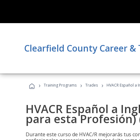
Clearfield County Career &
›
›
›
Training Programs
Trades
HVACR Español a In
HVACR Español a Ing
para esta Profesión)
Durante este curso de HVAC/R mejorarás tus cono