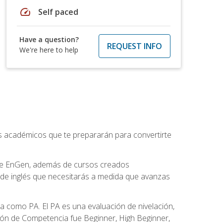
speed
Self paced
Have a question?
REQUEST INFO
We're here to help
os académicos que te prepararán para convertirte
 de EnGen, además de cursos creados
 de inglés que necesitarás a medida que avanzas
 como PA. El PA es una evaluación de nivelación,
ación de Competencia fue Beginner, High Beginner,