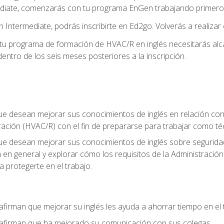
diate, comenzarás con tu programa EnGen trabajando primero e
 Intermediate, podrás inscribirte en Ed2go. Volverás a realizar 
 programa de formación de HVAC/R en inglés necesitarás alcan
ntro de los seis meses posteriores a la inscripción.
ue desean mejorar sus conocimientos de inglés en relación con l
ración (HVAC/R) con el fin de prepararse para trabajar como t
que desean mejorar sus conocimientos de inglés sobre seguridad
ia en general y explorar cómo los requisitos de la Administraci
a protegerte en el trabajo.
afirman que mejorar su inglés les ayuda a ahorrar tiempo en el 
 afirman que ha mejorado su comunicación con sus colegas