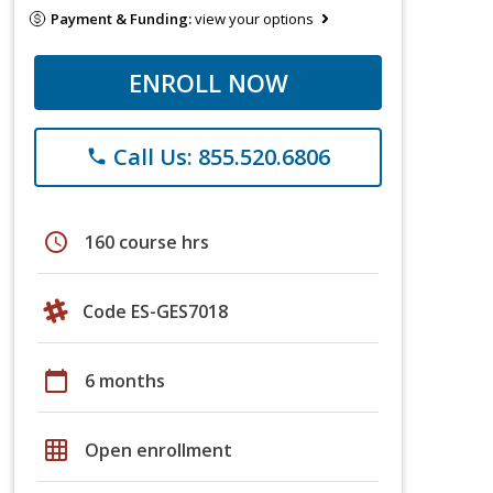
Payment & Funding:
view your options
ENROLL NOW
Call Us: 855.520.6806
phone
schedule
160 course hrs
Code ES-GES7018
calendar_today
6 months
grid_on
Open enrollment