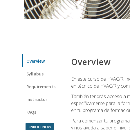
Overview
Overview
Syllabus
En este curso de HVAC/R, me
en técnico de HVAC/R y come
Requirements
También tendrás acceso a m
Instructor
específicamente para la for
en tu programa de formació
FAQs
Para comenzar tu programa, 
ENROLL NOW
y nos ayuda a saber el nivel