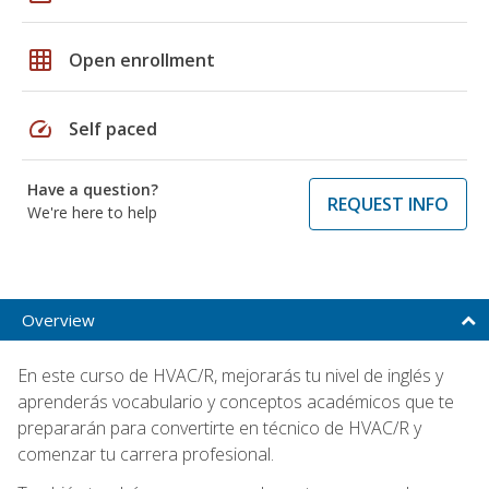
grid_on
Open enrollment
speed
Self paced
Have a question?
REQUEST INFO
We're here to help
Overview
En este curso de HVAC/R, mejorarás tu nivel de inglés y
aprenderás vocabulario y conceptos académicos que te
prepararán para convertirte en técnico de HVAC/R y
comenzar tu carrera profesional.