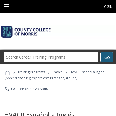
☰
LOGIN
Search
Go
Career
Training
›
›
›
Programs
Training Programs
Trades
HVACR Español a Inglés
(Aprendiendo Inglés para esta Profesión) (EnGen)
phone
Call Us: 855.520.6806
HVACR Español a Inglés