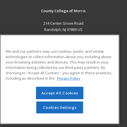
County College of Morris
214 Center Grove Road
Randolph, NJ 07869 US
MAIN CONTENT
Career Training
We and our partners may use cookies, pixels, and similar
technologies to collect information about you, including about
ADDITIONAL RESOURCES
your browsing activities and devices. This may result in your
information being collected by our third-party partners. By
Military
Student Blog
choosing to "Accept All Cookies", you agree to these practices,
Financial Assistance
including as described in the
Privacy Policy
Help
Accept All Cookies
© 2026 ed2go, a division of Cengage Learning. All rights
reserved. The material on this site cannot be reproduced or
redistributed unless you have obtained prior written
Cookies Settings
permission from Cengage Learning.
Privacy Policy