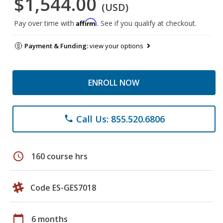
$1,544.00
(USD)
Affirm
Pay over time with
. See if you qualify at checkout.
Payment & Funding:
view your options
ENROLL NOW
Call Us: 855.520.6806
phone
schedule
160 course hrs
Code ES-GES7018
calendar_today
6 months