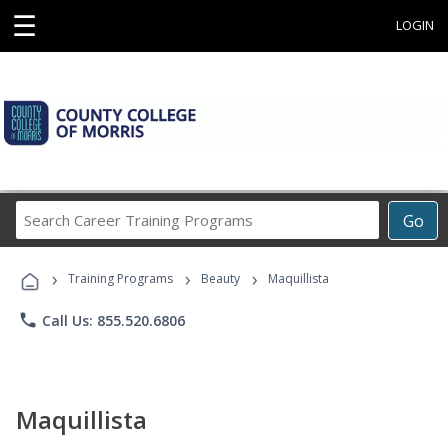
☰
LOGIN
Search
Go
Career
Training
›
›
›
Programs
Training Programs
Beauty
Maquillista
phone
Call Us: 855.520.6806
Maquillista