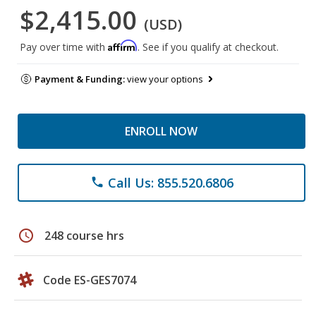
$2,415.00
(USD)
Affirm
Pay over time with
. See if you qualify at checkout.
Payment & Funding:
view your options
ENROLL NOW
Call Us: 855.520.6806
phone
schedule
248 course hrs
Code ES-GES7074