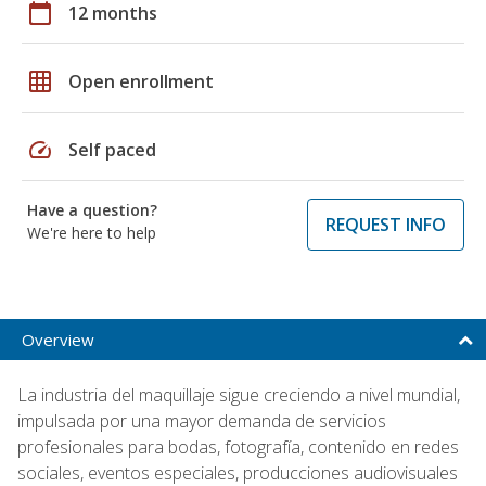
calendar_today
12 months
grid_on
Open enrollment
speed
Self paced
Have a question?
REQUEST INFO
We're here to help
Overview
La industria del maquillaje sigue creciendo a nivel mundial,
impulsada por una mayor demanda de servicios
profesionales para bodas, fotografía, contenido en redes
sociales, eventos especiales, producciones audiovisuales