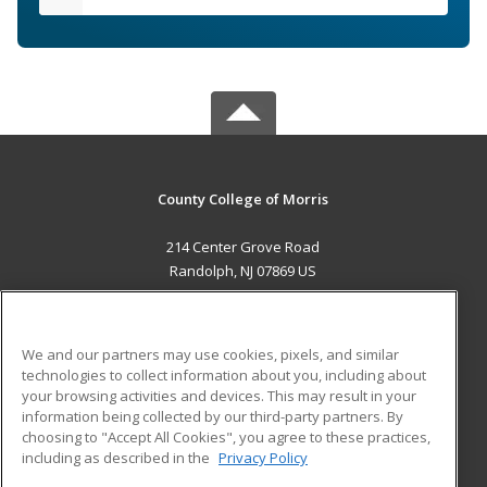
County College of Morris
214 Center Grove Road
Randolph, NJ 07869 US
MAIN CONTENT
Career Training
We and our partners may use cookies, pixels, and similar
technologies to collect information about you, including about
ADDITIONAL RESOURCES
your browsing activities and devices. This may result in your
information being collected by our third-party partners. By
Military
Student Blog
choosing to "Accept All Cookies", you agree to these practices,
Financial Assistance
including as described in the
Privacy Policy
Help