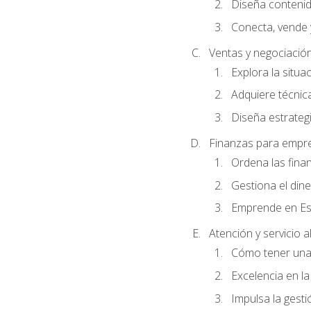
Diseña conteni
Conecta, vende 
Ventas y negociació
Explora la situa
Adquiere técnica
Diseña estrategi
Finanzas para empr
Ordena las fina
Gestiona el din
Emprende en Es
Atención y servicio al
Cómo tener una 
Excelencia en la
Impulsa la gestió