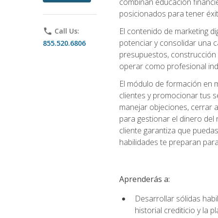
combinan educación financiera
posicionados para tener éxi
El contenido de marketing dig
phone
Call Us:
potenciar y consolidar una c
855.520.6806
presupuestos, construcción d
operar como profesional in
El módulo de formación en ma
clientes y promocionar tus s
manejar objeciones, cerrar 
para gestionar el dinero del n
cliente garantiza que pueda
habilidades te preparan para
Aprenderás a:
Desarrollar sólidas habi
historial crediticio y la 