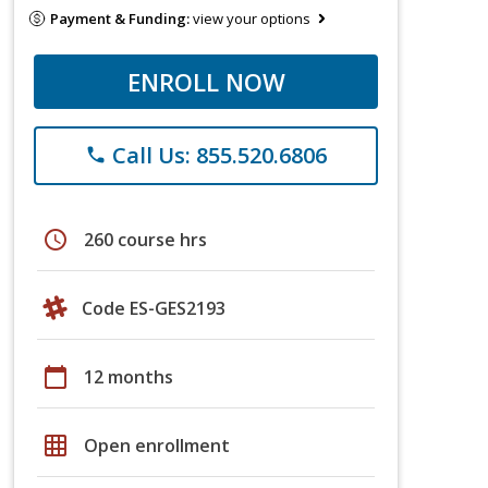
Payment & Funding:
view your options
ENROLL NOW
Call Us: 855.520.6806
phone
schedule
260 course hrs
Code ES-GES2193
calendar_today
12 months
grid_on
Open enrollment