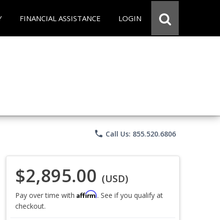
Y
FINANCIAL ASSISTANCE
LOGIN
phone
Call Us: 855.520.6806
$2,895.00
(USD)
Affirm
Pay over time with
. See if you qualify at
checkout.