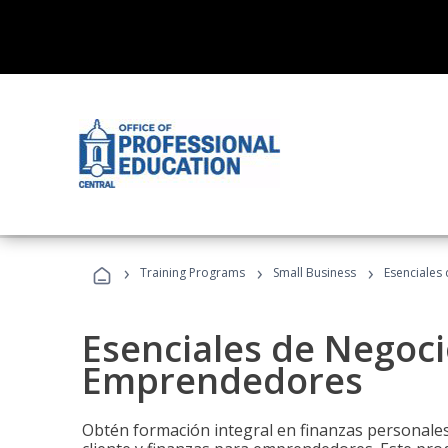
›
›
›
Training Programs
Small Business
Esenciales
Esenciales de Negoci
Emprendedores
Obtén formación integral en finanzas personales,