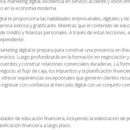
, marketing digital, excelencia en servicio al cliente y visión
to en la economía moderna.
ital te proporciona las habilidades empresariales, digitales y d
arrera exitosa y gratificante. Mientras que el contenido de edu
e crédito y finanzas personales. A través de estas lecciones, ad
dependiente.
rketing digital te prepara para construir una presencia en línea
ervicios. Luego profundizarás en la formación en negociación y 
acuerdos y construir relaciones comerciales duraderas. La fo
egocio, el flujo de caja, los impuestos y la planificación financi
s ofrecer experiencias excepcionales que generen clientes rec
 ingresar con confianza al mercado digital con un conjunto com
lidades de educación financiera, incluyendo la elaboración de p
planificación financiera a largo plazo.