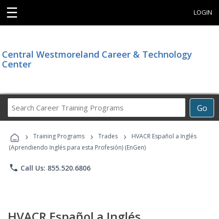
☰
LOGIN
Central Westmoreland Career & Technology
Center
Search
Go
Career
Training
›
›
›
Programs
Training Programs
Trades
HVACR Español a Inglés
(Aprendiendo Inglés para esta Profesión) (EnGen)
phone
Call Us: 855.520.6806
HVACR Español a Inglés