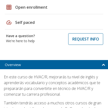
grid_on
Open enrollment
speed
Self paced
Have a question?
REQUEST INFO
We're here to help
Overview
En este curso de HVAC/R, mejorarás tu nivel de inglés y
aprenderás vocabulario y conceptos académicos que te
prepararán para convertirte en técnico de HVAC/R y
comenzar tu carrera profesional.
También tendrás acceso a muchos otros cursos de gran