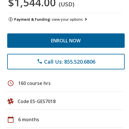
$1,544.00
(USD)
Payment & Funding:
view your options
ENROLL NOW
Call Us: 855.520.6806
phone
schedule
160 course hrs
Code ES-GES7018
calendar_today
6 months