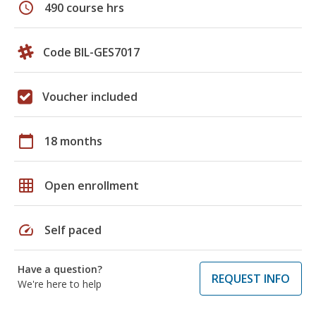
schedule
490 course hrs
Code BIL-GES7017
Voucher included
calendar_today
18 months
grid_on
Open enrollment
speed
Self paced
Have a question?
REQUEST INFO
We're here to help