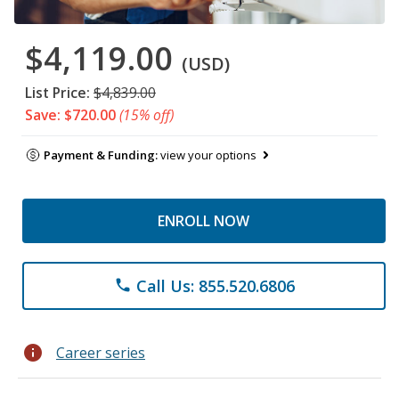
$4,119.00
(USD)
List Price:
$4,839.00
Save: $720.00
(15% off)
Payment & Funding:
view your options
ENROLL NOW
Call Us: 855.520.6806
phone
info
Career series