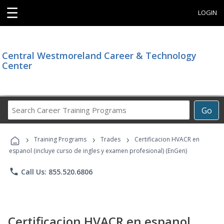
☰
LOGIN
Central Westmoreland Career & Technology
Center
Search
Go
Career
Training
›
›
›
Programs
Training Programs
Trades
Certificacion HVACR en
espanol (incluye curso de ingles y examen profesional) (EnGen)
phone
Call Us: 855.520.6806
Certificacion HVACR en espanol