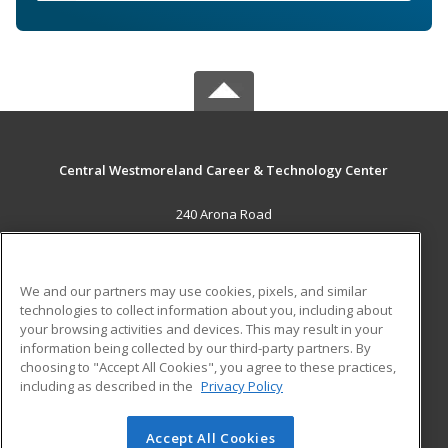
Central Westmoreland Career & Technology Center
240 Arona Road
New Stanton, PA 15672 US
MAIN CONTENT
We and our partners may use cookies, pixels, and similar
Career Training
technologies to collect information about you, including about
your browsing activities and devices. This may result in your
information being collected by our third-party partners. By
ADDITIONAL RESOURCES
choosing to "Accept All Cookies", you agree to these practices,
Military
Student Blog
including as described in the
Privacy Policy
Help
Accept All Cookies
© 2026 ed2go, a division of Cengage Learning. All rights