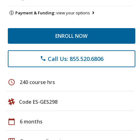
Payment & Funding:
view your options
ENROLL NOW
Call Us: 855.520.6806
phone
schedule
240 course hrs
Code ES-GES298
calendar_today
6 months