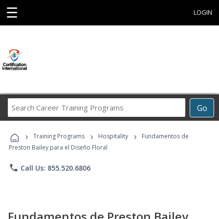
☰
LOGIN
Search
Go
Career
Training
›
›
›
Programs
Training Programs
Hospitality
Fundamentos de
Preston Bailey para el Diseño Floral
phone
Call Us: 855.520.6806
Fundamentos de Preston Bailey