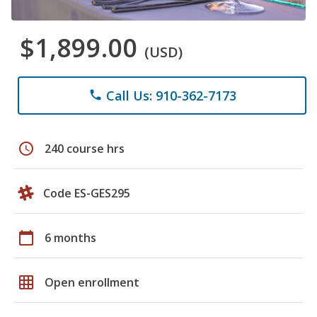
$1,899.00
(USD)
Call Us: 910-362-7173
phone
schedule
240 course hrs
Code ES-GES295
calendar_today
6 months
grid_on
Open enrollment