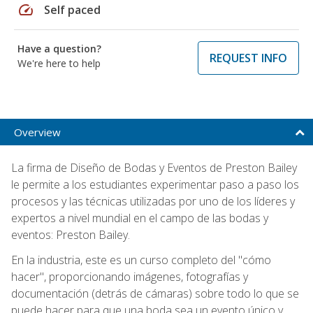
speed
Self paced
Have a question?
REQUEST INFO
We're here to help
Overview
La firma de Diseño de Bodas y Eventos de Preston Bailey
le permite a los estudiantes experimentar paso a paso los
procesos y las técnicas utilizadas por uno de los líderes y
expertos a nivel mundial en el campo de las bodas y
eventos: Preston Bailey.
En la industria, este es un curso completo del "cómo
hacer", proporcionando imágenes, fotografías y
documentación (detrás de cámaras) sobre todo lo que se
puede hacer para que una boda sea un evento único y