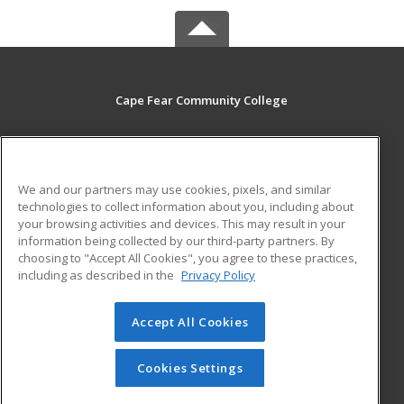
Cape Fear Community College
411 N. Front Street
Wilmington, NC 28401 US
We and our partners may use cookies, pixels, and similar
MAIN CONTENT
technologies to collect information about you, including about
Career Training
your browsing activities and devices. This may result in your
information being collected by our third-party partners. By
choosing to "Accept All Cookies", you agree to these practices,
ADDITIONAL RESOURCES
including as described in the
Privacy Policy
Student Blog
Accept All Cookies
© 2026 ed2go, a division of Cengage Learning. All rights
reserved. The material on this site cannot be reproduced or
redistributed unless you have obtained prior written
Cookies Settings
permission from Cengage Learning.
Privacy Policy