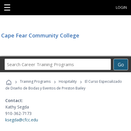
☰
LOGIN
Cape Fear Community College
Search
Go
Career
Training
›
›
›
Programs
Training Programs
Hospitality
El Curso Especializado
de Diseño de Bodas y Eventos de Preston Bailey
Contact:
Kathy Segda
910-362-7173
ksegda@cfcc.edu