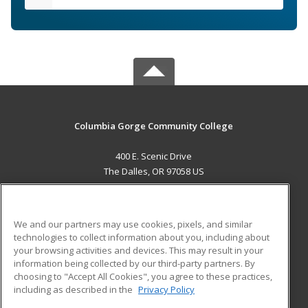
Columbia Gorge Community College
400 E. Scenic Drive
The Dalles, OR 97058 US
MAIN CONTENT
Career Training
We and our partners may use cookies, pixels, and similar
technologies to collect information about you, including about
ADDITIONAL RESOURCES
your browsing activities and devices. This may result in your
information being collected by our third-party partners. By
Military
Student Blog
choosing to "Accept All Cookies", you agree to these practices,
Financial Assistance
including as described in the
Privacy Policy
Help