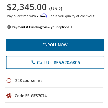
$2,345.00
(USD)
Affirm
Pay over time with
. See if you qualify at checkout.
Payment & Funding:
view your options
ENROLL NOW
Call Us: 855.520.6806
phone
schedule
248 course hrs
Code ES-GES7074