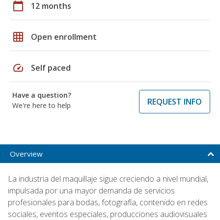
calendar_today
12 months
grid_on
Open enrollment
speed
Self paced
Have a question?
REQUEST INFO
We're here to help
Overview
La industria del maquillaje sigue creciendo a nivel mundial,
impulsada por una mayor demanda de servicios
profesionales para bodas, fotografía, contenido en redes
sociales, eventos especiales, producciones audiovisuales