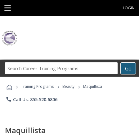
☰
LOGIN
Search
Go
Career
Training
›
›
›
Programs
Training Programs
Beauty
Maquillista
phone
Call Us: 855.520.6806
Maquillista