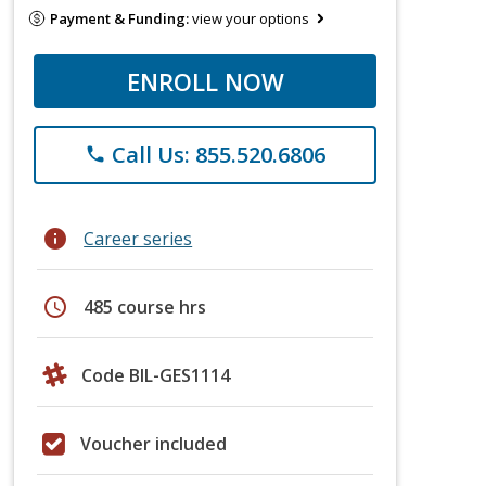
Payment & Funding:
view your options
ENROLL NOW
Call Us: 855.520.6806
phone
info
Career series
schedule
485 course hrs
Code BIL-GES1114
Voucher included