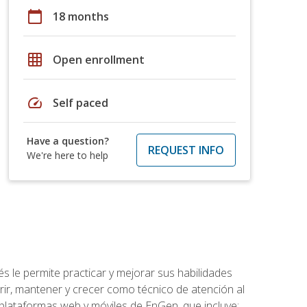
calendar_today
18 months
grid_on
Open enrollment
speed
Self paced
Have a question?
REQUEST INFO
We're here to help
s le permite practicar y mejorar sus habilidades
rir, mantener y crecer como técnico de atención al
 plataformas web y móviles de EnGen, que incluye: