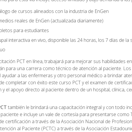
logo de cursos alineados con la industria de EnGen
 medios reales de EnGen (actualizada diariamente)
pletos para estudiantes
pal interactiva en vivo, disponible las 24 horas, los 7 días de l
nuo
tación PCT en línea, trabajará para mejorar sus habilidades en
n para una carrera como técnico de atención al paciente. Los 
 ayudar a las enfermeras y otro personal médico a brindar ate
de completar con éxito este curso PCT y el examen de certifica
 y el apoyo directo al paciente dentro de un hospital, clínica, 
 PCT
también le brindará una capacitación integral y con todo in
paciente e incluye un vale de cortesía para presentarse como T
 certificación a través de la Asociación Nacional de Profesio
Atención al Paciente (PCTC) a través de la Asociación Estadoun