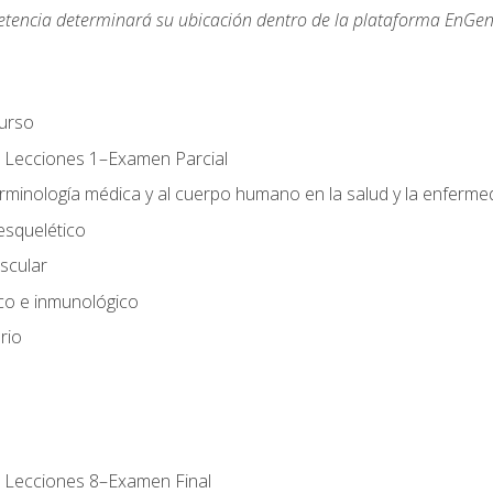
etencia determinará su ubicación dentro de la plataforma EnGen
urso
 Lecciones 1–Examen Parcial
erminología médica y al cuerpo humano en la salud y la enferm
esquelético
scular
ico e inmunológico
rio
 Lecciones 8–Examen Final