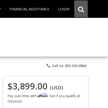
Y
FINANCIAL ASSISTANCE
LOGIN
phone
Call Us: 855.520.6806
$3,899.00
(USD)
Affirm
Pay over time with
. See if you qualify at
checkout.