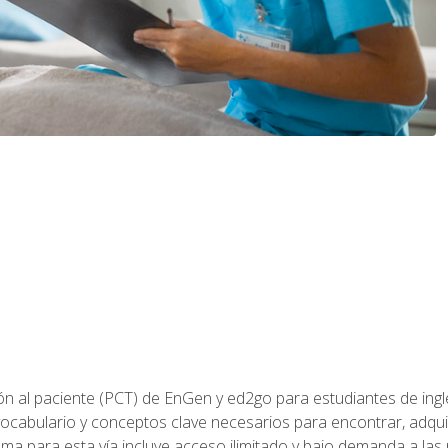
ón al paciente (PCT) de EnGen y ed2go para estudiantes de inglé
ocabulario y conceptos clave necesarios para encontrar, adqui
ama para esta vía incluye acceso ilimitado y bajo demanda a las