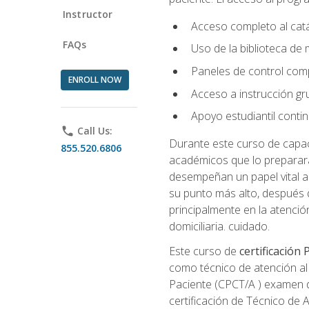
Instructor
Acceso completo al catá
FAQs
Uso de la biblioteca de
Paneles de control com
ENROLL NOW
Acceso a instrucción gru
Apoyo estudiantil conti
phone
Call Us:
Durante este curso de capaci
855.520.6806
académicos que lo preparará
desempeñan un papel vital al
su punto más alto, después 
principalmente en la atención
domiciliaria. cuidado.
Este curso de
certificación
como técnico de atención al 
Paciente (CPCT/A ) examen de
certificación de Técnico de 