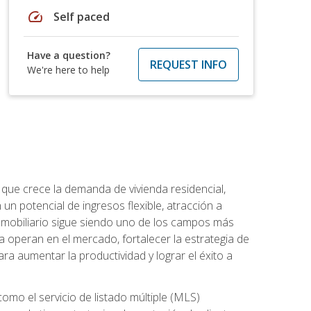
speed
Self paced
Have a question?
REQUEST INFO
We're here to help
 que crece la demanda de vivienda residencial,
un potencial de ingresos flexible, atracción a
inmobiliario sigue siendo uno de los campos más
a operan en el mercado, fortalecer la estrategia de
ra aumentar la productividad y lograr el éxito a
como el servicio de listado múltiple (MLS)