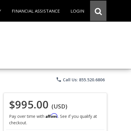
Y
FINANCIAL ASSISTANCE
LOGIN
phone
Call Us: 855.520.6806
$995.00
(USD)
Affirm
Pay over time with
. See if you qualify at
checkout.