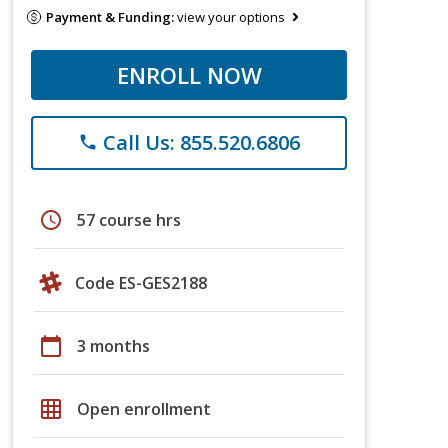
Payment & Funding:
view your options
ENROLL NOW
Call Us: 855.520.6806
phone
schedule
57 course hrs
Code ES-GES2188
calendar_today
3 months
grid_on
Open enrollment