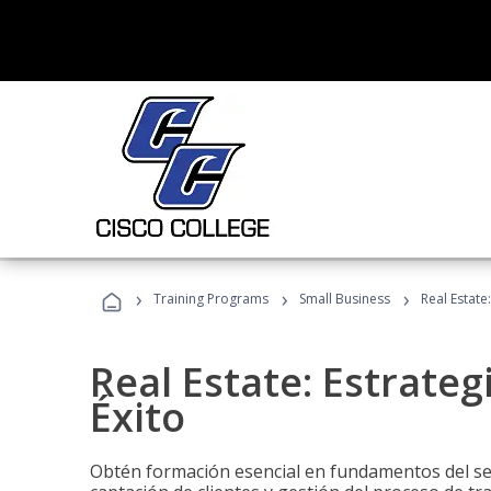
›
›
›
Training Programs
Small Business
Real Estate
Real Estate: Estrateg
Éxito
Obtén formación esencial en fundamentos del sec