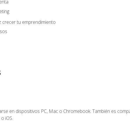
enta
eting
z crecer tu emprendimiento
usos
s
zarse en dispositivos PC, Mac o Chromebook. También es compa
 o iOS.