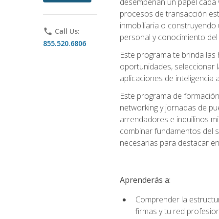
desempeñan un papel cada ve
procesos de transacción est
inmobiliaria o construyendo 
phone
Call Us:
personal y conocimiento del
855.520.6806
Este programa te brinda las h
oportunidades, seleccionar 
aplicaciones de inteligencia a
Este programa de formación 
networking y jornadas de pu
arrendadores e inquilinos mi
combinar fundamentos del se
necesarias para destacar en l
Aprenderás a:
Comprender la estructura
firmas y tu red profesio