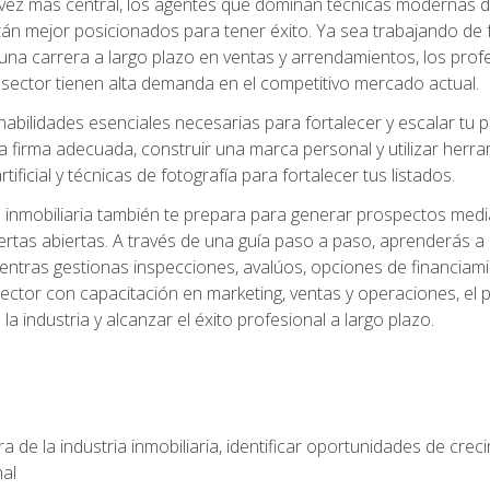
z más central, los agentes que dominan técnicas modernas de m
án mejor posicionados para tener éxito. Ya sea trabajando de 
una carrera a largo plazo en ventas y arrendamientos, los prof
 sector tienen alta demanda en el competitivo mercado actual.
abilidades esenciales necesarias para fortalecer y escalar tu pr
la firma adecuada, construir una marca personal y utilizar her
rtificial y técnicas de fotografía para fortalecer tus listados.
inmobiliaria también te prepara para generar prospectos medi
ertas abiertas. A través de una guía paso a paso, aprenderás 
entras gestionas inspecciones, avalúos, opciones de financiami
ctor con capacitación en marketing, ventas y operaciones, el 
a industria y alcanzar el éxito profesional a largo plazo.
 de la industria inmobiliaria, identificar oportunidades de crec
nal