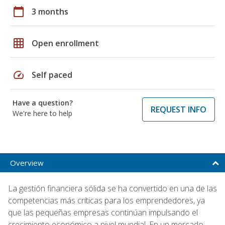
calendar_today
3 months
grid_on
Open enrollment
speed
Self paced
Have a question?
REQUEST INFO
We're here to help
Overview
La gestión financiera sólida se ha convertido en una de las
competencias más críticas para los emprendedores, ya
que las pequeñas empresas continúan impulsando el
crecimiento económico a nivel mundial. En un mercado