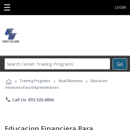
☰
LOGIN
Search
Go
Career
Training
›
›
›
Programs
Training Programs
Small Business
Educacion
Financiera Para Emprendedores
phone
Call Us: 855.520.6806
Educacion Financiera Para