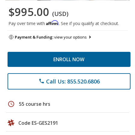
$995.00
(USD)
Affirm
Pay over time with
. See if you qualify at checkout.
Payment & Funding:
view your options
ENROLL NOW
Call Us: 855.520.6806
phone
schedule
55 course hrs
Code ES-GES2191