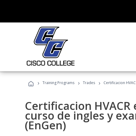
›
›
›
Training Programs
Trades
Certificacion HVAC
Certificacion HVACR 
curso de ingles y ex
(EnGen)