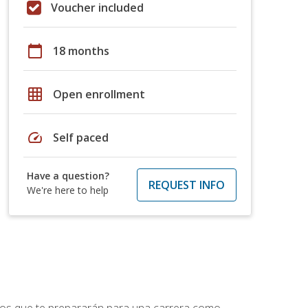
Voucher included
calendar_today
18 months
grid_on
Open enrollment
speed
Self paced
Have a question?
REQUEST INFO
We're here to help
ptos que te prepararán para una carrera como