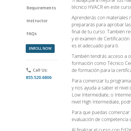
técnico HVACR en este curso 
Requirements
Aprenderás con materiales m
Instructor
prepararás para aprobar las
final de tu curso. También 
FAQs
y el examen de Certificación 
es el adecuado para ti.
ENROLL NOW
También tendrás acceso a ot
formación como Técnico Cert
de formación para la certifi
phone
Call Us:
855.520.6806
Para comenzar tu programa, 
y nos ayuda a saber el nivel
Low Intermediate, o Interme
nivel High Intermediate, podr
Para que puedas comenzar tu
evaluación de competencia de
Al finalizar el curso con E