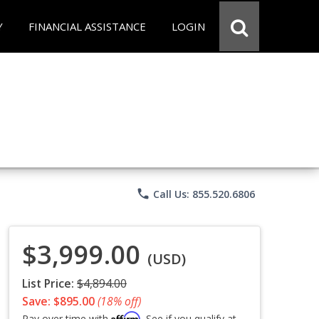
Y
FINANCIAL ASSISTANCE
LOGIN
phone
Call Us: 855.520.6806
$3,999.00
(USD)
List Price:
$4,894.00
Save: $895.00
(18% off)
Affirm
Pay over time with
. See if you qualify at