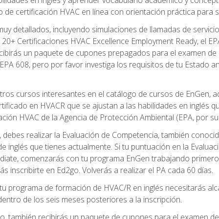
de certificación HVAC en línea con orientación práctica para se
uy detallados, incluyendo simulaciones de llamadas de servicio
 20+ Certificaciones HVAC Excellence Employment Ready, el EPA 
recibirás un paquete de cupones prepagados para el examen de
EPA 608, pero por favor investiga los requisitos de tu Estado a
ros cursos interesantes en el catálogo de cursos de EnGen, 
ificado en HVACR que se ajustan a las habilidades en inglés q
cación HVAC de la Agencia de Protección Ambiental (EPA, por sus 
debes realizar la Evaluación de Competencia, también conocida
 de inglés que tienes actualmente. Si tu puntuación en la Evalu
diate, comenzarás con tu programa EnGen trabajando primero e
ás inscribirte en Ed2go. Volverás a realizar el PA cada 60 días.
 programa de formación de HVAC/R en inglés necesitarás alcan
ntro de los seis meses posteriores a la inscripción.
d2go, también recibirás un paquete de cupones para el examen d