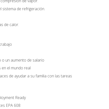
r compresión de vapor.
l sistema de refrigeración.
s de calor.
trabajo
o o un aumento de salario
s en el mundo real
es de ayudar a su familia con las tareas
ployment Ready
ntes EPA 608