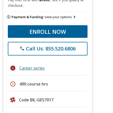
checkout.
Payment & Funding:
view your options
ENROLL NOW
Call Us: 855.520.6806
phone
info
Career series
schedule
490 course hrs
Code BIL-GES7017