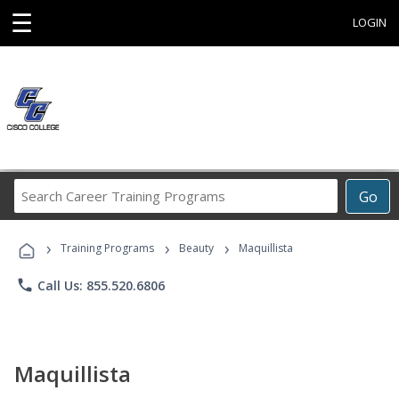
☰
LOGIN
Search
Go
Career
Training
›
›
›
Programs
Training Programs
Beauty
Maquillista
phone
Call Us: 855.520.6806
Maquillista