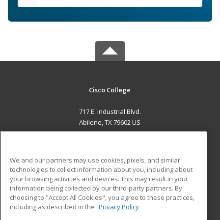
Cisco College
717 E. Industrial Blvd.
Abilene, TX 79602 US
MAIN CONTENT
Career Training
We and our partners may use cookies, pixels, and similar
technologies to collect information about you, including about
ADDITIONAL RESOURCES
your browsing activities and devices. This may result in your
information being collected by our third-party partners. By
Military
Student Blog
choosing to "Accept All Cookies", you agree to these practices,
Financial Assistance
including as described in the
Privacy Policy
Help