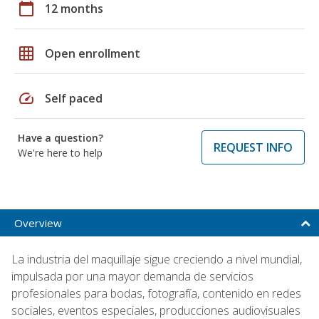
calendar_today
12 months
grid_on
Open enrollment
speed
Self paced
Have a question?
REQUEST INFO
We're here to help
Overview
La industria del maquillaje sigue creciendo a nivel mundial,
impulsada por una mayor demanda de servicios
profesionales para bodas, fotografía, contenido en redes
sociales, eventos especiales, producciones audiovisuales