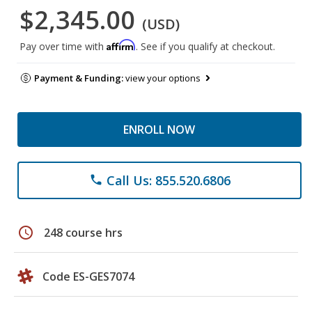
$2,345.00
(USD)
Affirm
Pay over time with
. See if you qualify at checkout.
Payment & Funding:
view your options
ENROLL NOW
Call Us: 855.520.6806
phone
schedule
248 course hrs
Code ES-GES7074