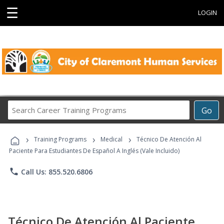
☰
LOGIN
Search
Go
Career
Training
›
›
›
Programs
Training Programs
Medical
Técnico De Atención Al
Paciente Para Estudiantes De Español A Inglés (Vale Incluido)
phone
Call Us: 855.520.6806
Técnico De Atención Al Paciente