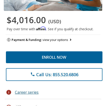
$4,016.00
(USD)
Affirm
Pay over time with
. See if you qualify at checkout.
Payment & Funding:
view your options
ENROLL NOW
Call Us: 855.520.6806
phone
info
Career series