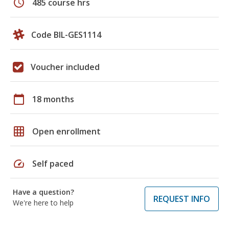
schedule
485 course hrs
Code BIL-GES1114
Voucher included
calendar_today
18 months
grid_on
Open enrollment
speed
Self paced
Have a question?
REQUEST INFO
We're here to help