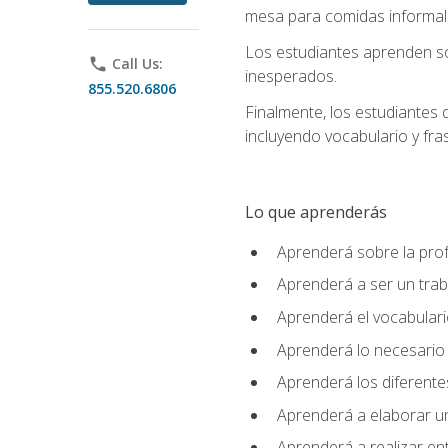
mesa para comidas informale
Los estudiantes aprenden so
phone
Call Us:
inesperados.
855.520.6806
Finalmente, los estudiantes 
incluyendo vocabulario y fras
Lo que aprenderás
Aprenderá sobre la profe
Aprenderá a ser un tra
Aprenderá el vocabulario
Aprenderá lo necesario 
Aprenderá los diferentes
Aprenderá a elaborar un
Aprenderá a realizar en