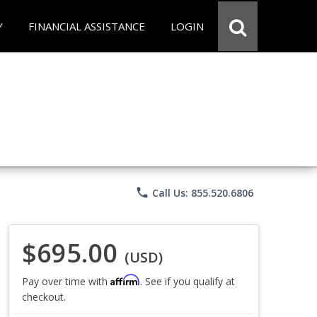
Y
FINANCIAL ASSISTANCE
LOGIN
phone
Call Us: 855.520.6806
$695.00
(USD)
Affirm
Pay over time with
. See if you qualify at
checkout.