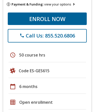
Payment & Funding:
view your options
ENROLL NOW
Call Us: 855.520.6806
phone
schedule
50 course hrs
Code ES-GES615
calendar_today
6 months
grid_on
Open enrollment