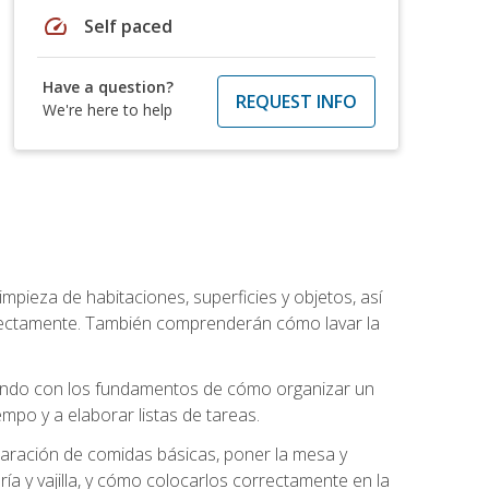
speed
Self paced
Have a question?
REQUEST INFO
We're here to help
mpieza de habitaciones, superficies y objetos, así
rrectamente. También comprenderán cómo lavar la
zando con los fundamentos de cómo organizar un
mpo y a elaborar listas de tareas.
eparación de comidas básicas, poner la mesa y
ría y vajilla, y cómo colocarlos correctamente en la