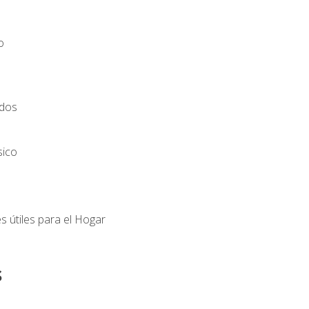
o
ados
sico
s útiles para el Hogar
s