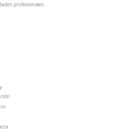
dades profesionales.
r
ación
los
ieza