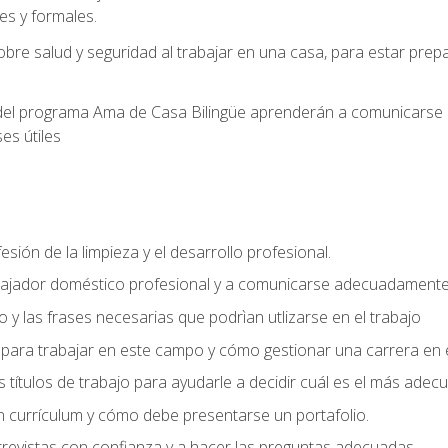
s y formales.
bre salud y seguridad al trabajar en una casa, para estar pre
del programa Ama de Casa Bilingüe aprenderán a comunicarse en 
es útiles
sión de la limpieza y el desarrollo profesional.
bajador doméstico profesional y a comunicarse adecuadament
 y las frases necesarias que podrìan utlizarse en el trabajo
para trabajar en este campo y cómo gestionar una carrera en e
 títulos de trabajo para ayudarle a decidir cuál es el más adec
 currículum y cómo debe presentarse un portafolio.
trevistas con confianza y a hacer las preguntas adecuadas.