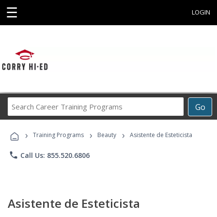
☰
LOGIN
Search
Go
Career
Training
›
›
›
Programs
Training Programs
Beauty
Asistente de Esteticista
phone
Call Us: 855.520.6806
Asistente de Esteticista