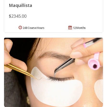
Maquillista
$2345.00
248 Course Hours
12 Months