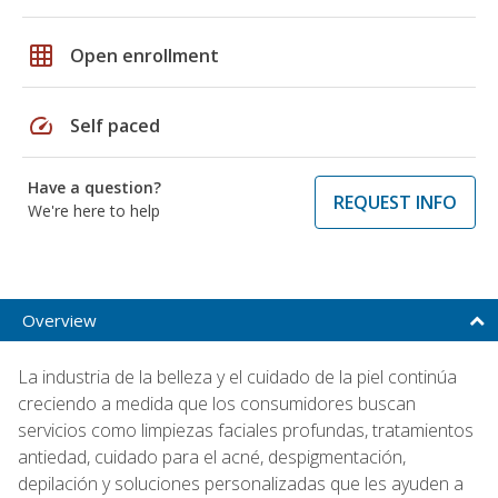
grid_on
Open enrollment
speed
Self paced
Have a question?
REQUEST INFO
We're here to help
Overview
La industria de la belleza y el cuidado de la piel continúa
creciendo a medida que los consumidores buscan
servicios como limpiezas faciales profundas, tratamientos
antiedad, cuidado para el acné, despigmentación,
depilación y soluciones personalizadas que les ayuden a