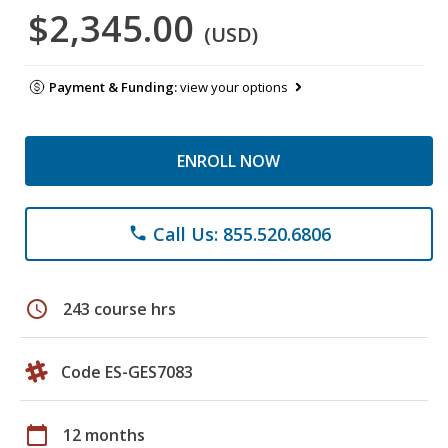
$2,345.00
(USD)
Payment & Funding:
view your options
ENROLL NOW
Call Us: 855.520.6806
phone
schedule
243 course hrs
Code ES-GES7083
calendar_today
12 months