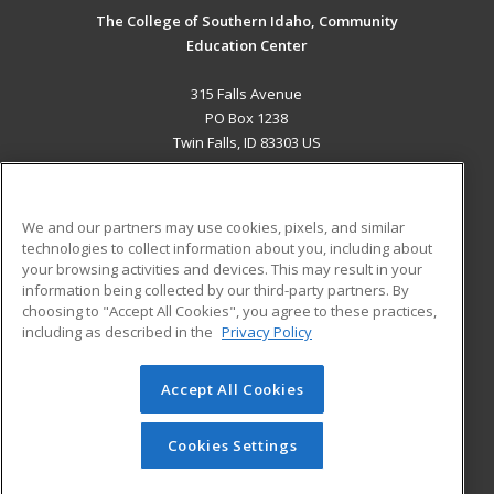
The College of Southern Idaho, Community
Education Center
315 Falls Avenue
PO Box 1238
Twin Falls, ID 83303 US
MAIN CONTENT
Career Training
We and our partners may use cookies, pixels, and similar
technologies to collect information about you, including about
ADDITIONAL RESOURCES
your browsing activities and devices. This may result in your
information being collected by our third-party partners. By
Military
Student Blog
choosing to "Accept All Cookies", you agree to these practices,
Financial Assistance
including as described in the
Privacy Policy
Help
Accept All Cookies
© 2026 ed2go, a division of Cengage Learning. All rights
reserved. The material on this site cannot be reproduced or
redistributed unless you have obtained prior written
Cookies Settings
permission from Cengage Learning.
Privacy Policy