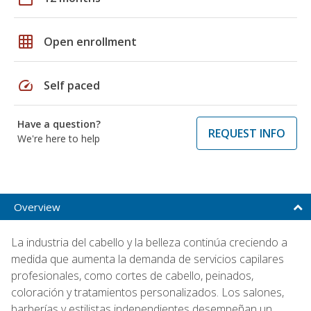
grid_on
Open enrollment
speed
Self paced
Have a question?
REQUEST INFO
We're here to help
Overview
La industria del cabello y la belleza continúa creciendo a
medida que aumenta la demanda de servicios capilares
profesionales, como cortes de cabello, peinados,
coloración y tratamientos personalizados. Los salones,
barberías y estilistas independientes desempeñan un