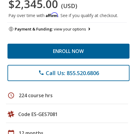
$2,345.00
(USD)
Affirm
Pay over time with
. See if you qualify at checkout.
Payment & Funding:
view your options
ENROLL NOW
Call Us: 855.520.6806
phone
schedule
224 course hrs
Code ES-GES7081
calendar_today
12 months