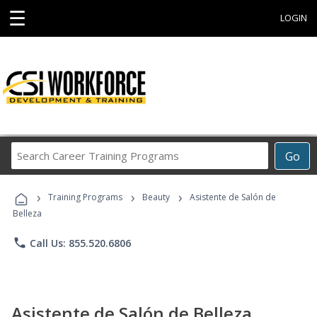
☰
LOGIN
Search
Go
Career
Training
›
›
›
Programs
Training Programs
Beauty
Asistente de Salón de
Belleza
phone
Call Us: 855.520.6806
Asistente de Salón de Belleza