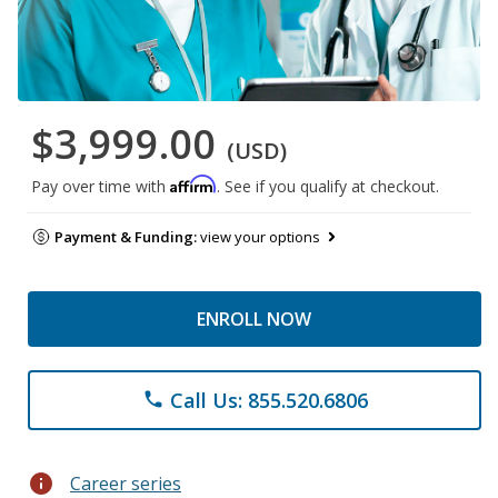
$3,999.00
(USD)
Affirm
Pay over time with
. See if you qualify at checkout.
Payment & Funding:
view your options
ENROLL NOW
Call Us: 855.520.6806
phone
info
Career series