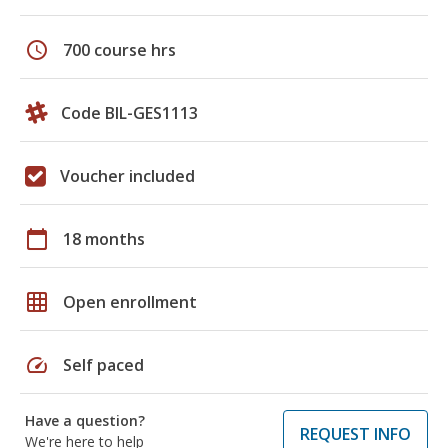
schedule
700 course hrs
Code BIL-GES1113
Voucher included
calendar_today
18 months
grid_on
Open enrollment
speed
Self paced
Have a question?
REQUEST INFO
We're here to help