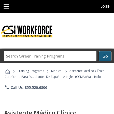
☰
LOGIN
Search
Go
Career
Training
›
›
›
Programs
Training Programs
Medical
Asistente Médico Clínico
Certificado Para Estudiantes De Español A Inglés (CCMA) (Vale Incluido)
phone
Call Us: 855.520.6806
Asistente Médico Clínico