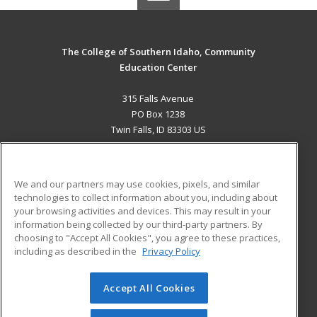
The College of Southern Idaho, Community
Education Center
315 Falls Avenue
PO Box 1238
Twin Falls, ID 83303 US
MAIN CONTENT
Career Training
We and our partners may use cookies, pixels, and similar
technologies to collect information about you, including about
ADDITIONAL RESOURCES
your browsing activities and devices. This may result in your
information being collected by our third-party partners. By
Military
Student Blog
choosing to "Accept All Cookies", you agree to these practices,
Financial Assistance
including as described in the
Privacy Policy
Help
Accept All Cookies
© 2026 ed2go, a division of Cengage Learning. All rights
reserved. The material on this site cannot be reproduced or