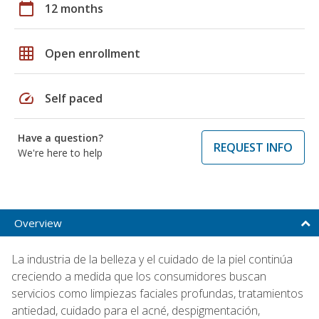
calendar_today
12 months
grid_on
Open enrollment
speed
Self paced
Have a question?
REQUEST INFO
We're here to help
Overview
La industria de la belleza y el cuidado de la piel continúa
creciendo a medida que los consumidores buscan
servicios como limpiezas faciales profundas, tratamientos
antiedad, cuidado para el acné, despigmentación,