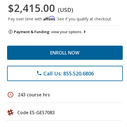
$2,415.00
(USD)
Affirm
Pay over time with
. See if you qualify at checkout.
Payment & Funding:
view your options
ENROLL NOW
Call Us: 855.520.6806
phone
schedule
243 course hrs
Code ES-GES7083