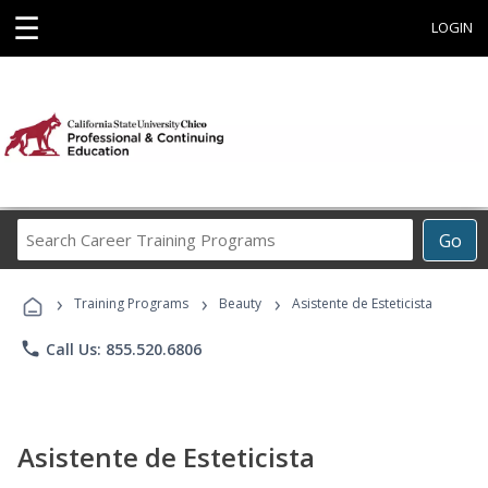
☰
LOGIN
Search
Go
Career
Training
›
›
›
Programs
Training Programs
Beauty
Asistente de Esteticista
phone
Call Us: 855.520.6806
Asistente de Esteticista