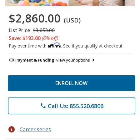
$2,860.00
(USD)
List Price:
$3,053.00
Save: $193.00
(6% off)
Affirm
Pay over time with
. See if you qualify at checkout.
Payment & Funding:
view your options
ENROLL NOW
Call Us: 855.520.6806
phone
info
Career series