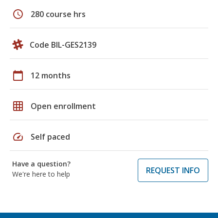
schedule
280 course hrs
Code BIL-GES2139
calendar_today
12 months
grid_on
Open enrollment
speed
Self paced
Have a question?
REQUEST INFO
We're here to help