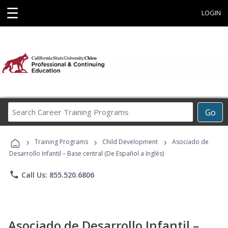
☰
LOGIN
Search
Go
Career
Training
›
›
›
Programs
Training Programs
Child Development
Asociado de
Desarrollo Infantil – Base central (De Español a Inglés)
phone
Call Us: 855.520.6806
Asociado de Desarrollo Infantil –