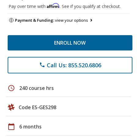
Affirm
Pay over time with
. See if you qualify at checkout.
Payment & Funding:
view your options
ENROLL NOW
Call Us: 855.520.6806
phone
schedule
240 course hrs
Code ES-GES298
calendar_today
6 months