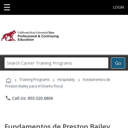
☰
LOGIN
Search
Go
Career
Training
›
›
›
Programs
Training Programs
Hospitality
Fundamentos de
Preston Bailey para el Diseño Floral
phone
Call Us: 855.520.6806
Fundamentos de Preston Bailey